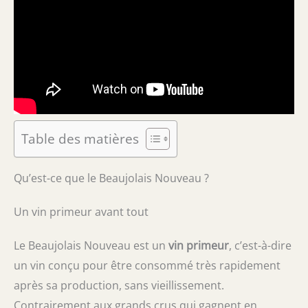
Table des matières
Qu’est-ce que le Beaujolais Nouveau ?
Un vin primeur avant tout
Le Beaujolais Nouveau est un
vin primeur
, c’est-à-dire
un vin conçu pour être consommé très rapidement
après sa production, sans vieillissement.
Contrairement aux grands crus qui gagnent en