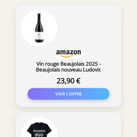
Vin rouge Beaujolais 2025 -
Beaujolais nouveau Ludovic
Montginot, bouteille de vin
23,90 €
personnalisée [ Vins rouges ] (x1)