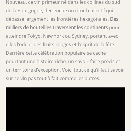
Nouveau, ce vin primeur né dans les collines du sud
de la Bourgogne, déclenche un rituel collectif qui
dépasse largement les frontières hexagonales.
Des
milliers de bouteilles traversent les continents
pour
atteindre Tokyo, New York ou Sydney, portant avec
elles l’odeur des fruits rouges et l’esprit de la fête.
Derrière cette célébration populaire se cache
pourtant une histoire riche, un savoir-faire précis et
un territoire d’exception. Voici tout ce qu’il faut savoir
sur ce vin pas tout à fait comme les autres.