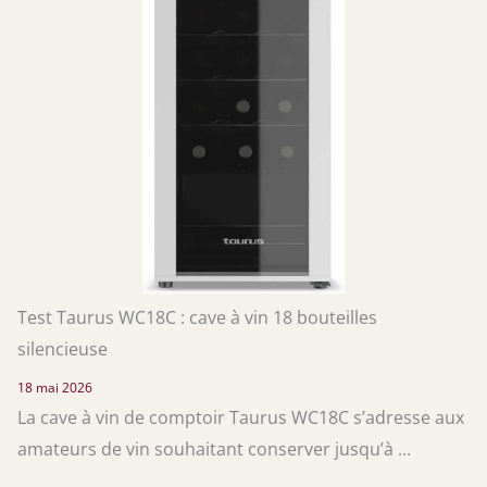
Test Taurus WC18C : cave à vin 18 bouteilles
silencieuse
18 mai 2026
La cave à vin de comptoir Taurus WC18C s’adresse aux
amateurs de vin souhaitant conserver jusqu’à ...