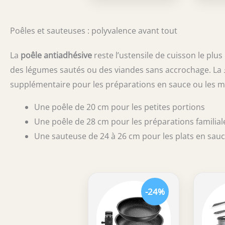
Ø20,24,28
cm + 3
Casseroles
Poêles et sauteuses : polyvalence avant tout
Ø16,18,20
cm + 3
La
poêle antiadhésive
reste l’ustensile de cuisson le plus
Couvercles
des légumes sautés ou des viandes sans accrochage. La
Verre
supplémentaire pour les préparations en sauce ou les mijo
Ø16,20,24
cm +
Une poêle de 20 cm pour les petites portions
manche
Une poêle de 28 cm pour les préparations familial
amovible,
Une sauteuse de 24 à 26 cm pour les plats en sau
Tous feux
dont
induction
-24%