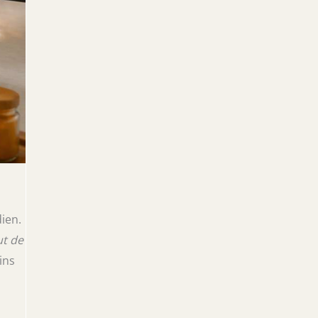
ien.
ut de
ins