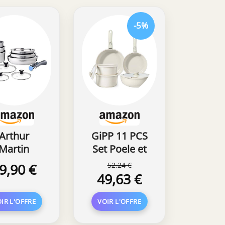
-5%
Arthur
GiPP 11 PCS
Martin
Set Poele et
tterie de
Casserole
9,90 €
52,24 €
isine 10
Induction
49,63 €
èces Inox,
Antiadhésiv
Poignée
e en Granit,
movible
Blanc