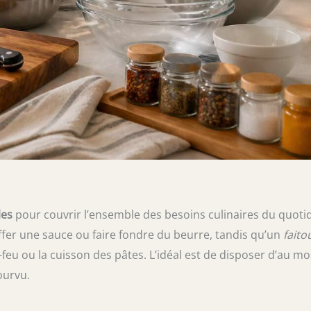
les
pour couvrir l’ensemble des besoins culinaires du quotid
fer une sauce ou faire fondre du beurre, tandis qu’un
faito
feu ou la cuisson des pâtes. L’idéal est de disposer d’au mo
ourvu.