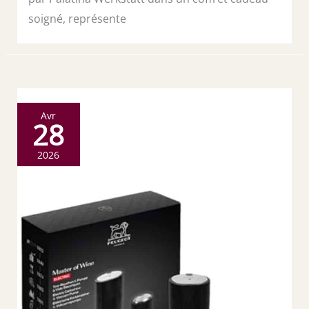
soigné, représente
Avr
28
2026