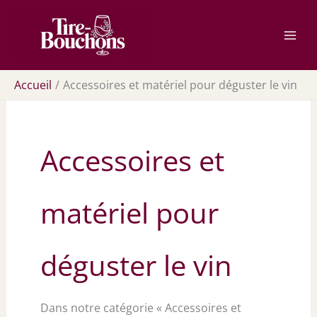
Aller
Rechercher
au
contenu
Accueil
Accessoires et matériel pour déguster le vin
Accessoires et
matériel pour
déguster le vin
Dans notre catégorie « Accessoires et