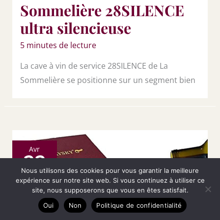
Sommelière 28SILENCE
ultra silencieuse
5 minutes de lecture
La cave à vin de service 28SILENCE de La
Sommelière se positionne sur un segment bien
Avr
22
Nous utilisons des cookies pour vous garantir la meilleure
2026
expérience sur notre site web. Si vous continuez à utiliser ce
site, nous supposerons que vous en êtes satisfait.
Oui
Non
Politique de confidentialité