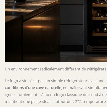
Un environnement radicalement différent du réfrigérate
Le frigo à vin n’est pas un simple réfrigérateur avec une po
conditions d’une cave naturelle
, en maîtrisant simultan
ignore totalement. Là où un frigo classique descend à de
maintient une plage idéale autour de
12°C
, température