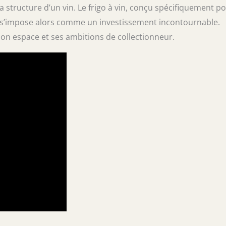
 structure d’un vin. Le frigo à vin, conçu spécifiquement p
 s’impose alors comme un investissement incontournable.
 son espace et ses ambitions de collectionneur.