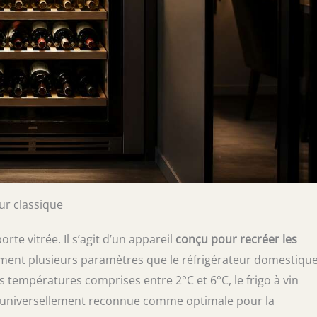
ur classique
rte vitrée. Il s’agit d’un appareil
conçu pour recréer les
ément plusieurs paramètres que le réfrigérateur domestiqu
s températures comprises entre 2°C et 6°C, le frigo à vin
 universellement reconnue comme optimale pour la