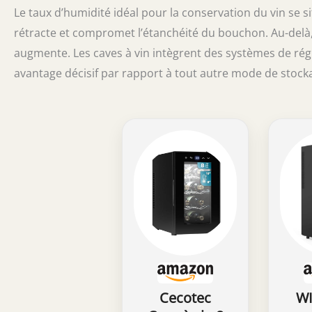
Le taux d’humidité idéal pour la conservation du vin se s
rétracte et compromet l’étanchéité du bouchon. Au-delà, 
augmente. Les caves à vin intègrent des systèmes de régu
avantage décisif par rapport à tout autre mode de stoc
Cecotec
WI