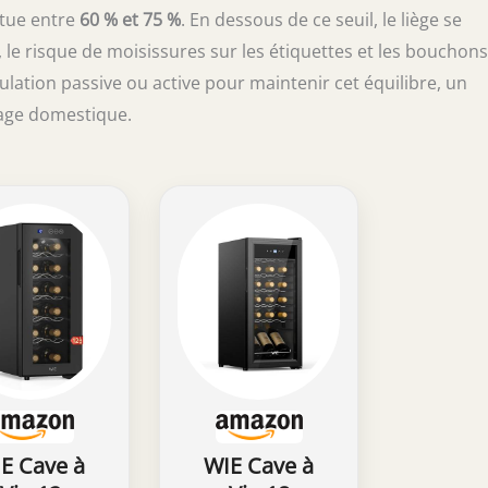
itue entre
60 % et 75 %
. En dessous de ce seuil, le liège se
le risque de moisissures sur les étiquettes et les bouchons
lation passive ou active pour maintenir cet équilibre, un
kage domestique.
E Cave à
WIE Cave à