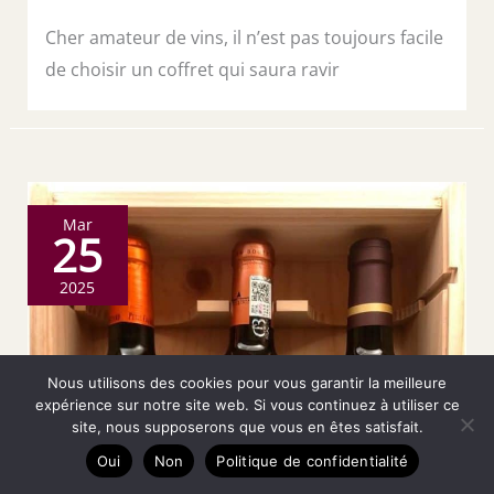
Cher amateur de vins, il n’est pas toujours facile
de choisir un coffret qui saura ravir
Mar
25
2025
Nous utilisons des cookies pour vous garantir la meilleure
expérience sur notre site web. Si vous continuez à utiliser ce
site, nous supposerons que vous en êtes satisfait.
Oui
Non
Politique de confidentialité