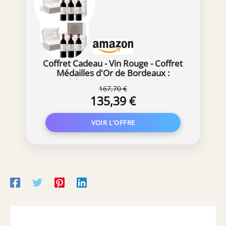
Coffret Cadeau - Vin Rouge - Coffret
Médailles d'Or de Bordeaux :
Château du Lort, La Croix
167,70 €
Montlabert, Châteaux Tour Prignac
135,39 €