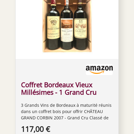
Coffret Bordeaux Vieux
Millésimes - 1 Grand Cru
Classé de Saint-Emilion 2007
3 Grands Vins de Bordeaux à maturité réunis
+ 1 Cru Bourgeois Margaux
dans un coffret bois pour offrir CHÂTEAU
2011 + 1 Saint-Estephe 2012 !
GRAND CORBIN 2007 - Grand Cru Classé de
Saint-Emilion - Vin Rouge - Merlot, Cabernet
117,00 €
Franc CHÂTEAU PAVEIL DE LUZE 2011 -