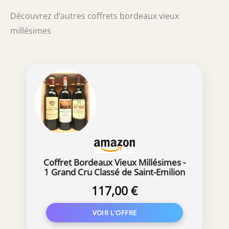
Découvrez d’autres coffrets bordeaux vieux
millésimes
Coffret Bordeaux Vieux Millésimes -
1 Grand Cru Classé de Saint-Emilion
2007 + 1 Cru Bourgeois Margaux
117,00 €
2011 + 1 Saint-Estephe 2012 !