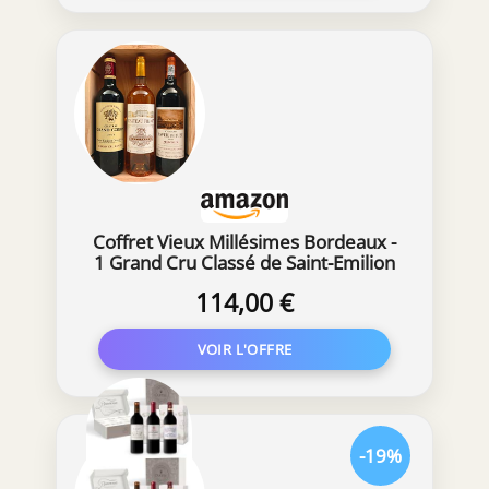
Coffret Vieux Millésimes Bordeaux -
1 Grand Cru Classé de Saint-Emilion
2007 + 1 Grand Cru Classé de
114,00 €
Sauternes 2009 + 1 Cru Bourgeois
Margaux 2011
-19%