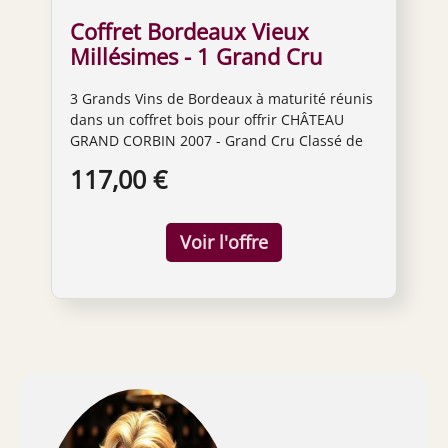
Coffret Bordeaux Vieux
Millésimes - 1 Grand Cru
Classé de Saint-Emilion 2007
3 Grands Vins de Bordeaux à maturité réunis
+ 1 Cru Bourgeois Margaux
dans un coffret bois pour offrir CHÂTEAU
2011 + 1 Saint-Estephe 2012 !
GRAND CORBIN 2007 - Grand Cru Classé de
Saint-Emilion - Vin Rouge - Merlot, Cabernet
117,00 €
Franc CHÂTEAU PAVEIL DE LUZE 2011 -
Margaux Cru Bourgeois - Vin Rouge -
Cabernet Sauvignon, Merlot CHÂTEAU
CLUZET 2012 - Saint-Estèphe - Vin Rouge -
Cabernet Sauvignon, Merlot