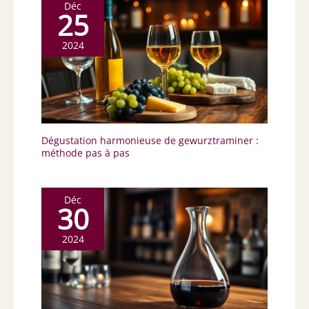
Déc
25
2024
Dégustation harmonieuse de gewurztraminer :
méthode pas à pas
Déc
30
2024