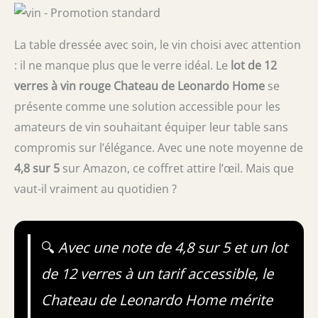
La table dressée avec soin, le vin choisi avec attention
: il ne manque plus que le verre idéal. Le
lot de 12
verres à vin rouge Chateau de Leonardo Home
se
présente comme une solution accessible pour les
amateurs de vin souhaitant équiper leur table sans
compromis sur l’élégance. Avec une note moyenne de
4,8 sur 5
sur Amazon, ce coffret attire l’œil. Mais que
vaut-il vraiment au quotidien ?
🔍
Avec une note de 4,8 sur 5 et un lot
de 12 verres à un tarif accessible, le
Chateau de Leonardo Home mérite