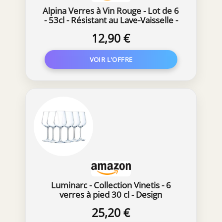
Alpina Verres à Vin Rouge - Lot de 6
- 53cl - Résistant au Lave-Vaisselle -
Cadeau pour le Vin
12,90 €
Luminarc - Collection Vinetis - 6
verres à pied 30 cl - Design
moderne et élégant - Fabriqués en
25,20 €
France - Emballage renforcé