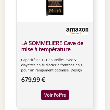
LA SOMMELIERE Cave de
mise à température
LS117BLACK 121
Capacité de 121 bouteilles avec 5
Bouteilles
clayettes en fil d’acier à frontons bois
pour un rangement optimisé. Design
noir élégant avec porte vitrée anti-UV en
679,99 €
verre trempé pour une protection
maximale. Température réglable de 5°C
à 20°C grâce à un thermomètre digital
précis. Système de froid brassé assurant
une répartition homogène de la
température dans toute la cave.