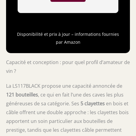
homogène de la température dans toute la
cave. Éclairage LED blanc pour sublimer les
bouteilles sans altérer leur qualité. Filtre à
charbon actif intégré pour une purification
constante de l’air intérieur. Système anti-
Disponibilité et prix à jour – informations fournies
vibration pour préserver la structure et les
arômes du vin. Porte réversible, pieds
par Amazon
réglables et roulettes pour une installation
flexible et stable. Classe énergétique G
avec une consommation annuelle de 158
Capacité et conception : pour quel profil d’amateur de
kWh. Niveau sonore discret de 38 dB et
vin ?
dimensions compactes (55 x 56,5 x 129,5
cm) idéales pour tout intérieur.
La LS117BLACK propose une capacité annoncée de
121 bouteilles
, ce qui en fait l’une des caves les plus
généreuses de sa catégorie. Ses
5 clayettes
en bois et
câble offrent une double approche : les clayettes bois
apportent un soin particulier aux bouteilles de
prestige, tandis que les clayettes câble permettent