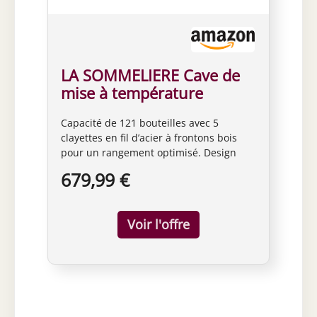
LA SOMMELIERE Cave de
mise à température
LS117BLACK 121
Capacité de 121 bouteilles avec 5
Bouteilles
clayettes en fil d’acier à frontons bois
pour un rangement optimisé. Design
noir élégant avec porte vitrée anti-UV en
679,99 €
verre trempé pour une protection
maximale. Température réglable de 5°C
à 20°C grâce à un thermomètre digital
précis. Système de froid brassé assurant
une répartition homogène de la
température dans toute la cave.
Éclairage LED blanc pour sublimer les
bouteilles sans altérer leur qualité. Filtre
à charbon actif intégré pour une
purification constante de l’air intérieur.