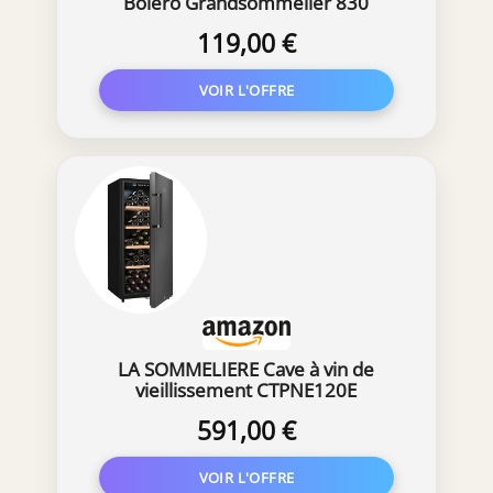
Bolero Grandsommelier 830
coolcrystal, Refroidissement
119,00 €
thermoélectrique, Température
réglable entre 8 et 18°C,
Commande tactile et affichage, Gaz
non nocif.
LA SOMMELIERE Cave à vin de
vieillissement CTPNE120E
591,00 €