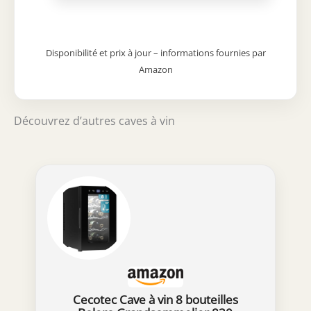
Éclairage LED blanc pour sublimer les
bouteilles sans altérer leur qualité. Filtre
à charbon actif intégré pour une
purification constante de l’air intérieur.
Disponibilité et prix à jour – informations fournies par
Système anti-vibration pour préserver la
Amazon
structure et les arômes du vin. Porte
réversible, pieds réglables et roulettes
pour une installation flexible et stable.
Découvrez d’autres caves à vin
Classe énergétique G avec une
consommation annuelle de 158 kWh.
Niveau sonore discret de 38 dB et
dimensions compactes (55 x 56,5 x 129,5
cm) idéales pour tout intérieur.
Cecotec Cave à vin 8 bouteilles