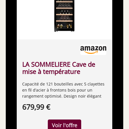
LA SOMMELIERE Cave de
mise à température
LS117BLACK 121 Bouteilles
Capacité de 121 bouteilles avec 5 clayettes
en fil d’acier à frontons bois pour un
rangement optimisé. Design noir élégant
avec porte vitrée anti-UV en verre trempé
679,99 €
pour une protection maximale.
Température réglable de 5°C à 20°C grâce
à un thermomètre digital précis. Système
de froid brassé assurant une répartition