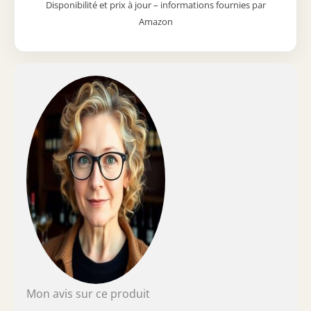
Disponibilité et prix à jour – informations fournies par
Système anti-vibration pour préserver la
Amazon
structure et les arômes du vin. Porte
réversible, pieds réglables et roulettes
pour une installation flexible et stable.
Classe énergétique G avec une
consommation annuelle de 158 kWh.
Niveau sonore discret de 38 dB et
dimensions compactes (55 x 56,5 x 129,5
cm) idéales pour tout intérieur.
Mon avis sur ce produit