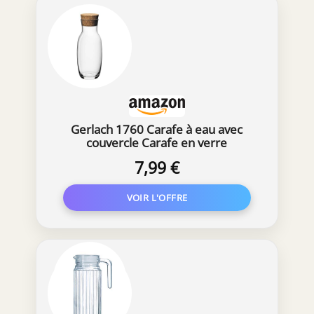
Gerlach 1760 Carafe à eau avec
couvercle Carafe en verre
Couvercle en liège 1,1 L Pichet à eau
7,99 €
Pichet en verre Robuste Stable
Passe au lave-vaisselle Débit