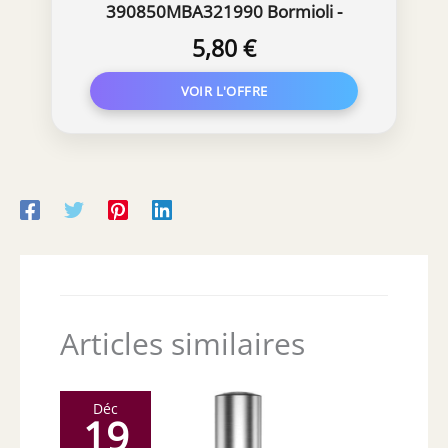
390850MBA321990 Bormioli -
Bouteille Oxford 1 L, Verre,
5,80 €
Transparente, 8,9 x 30,6 cm
Articles similaires
Déc
19