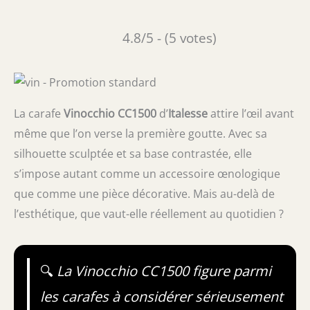
4.8/5 - (5 votes)
La carafe
Vinocchio CC1500
d’
Italesse
attire l’œil avant
même que l’on verse la première goutte. Avec sa
silhouette sculptée et sa base contrastée, elle
s’impose autant comme un accessoire œnologique
que comme une pièce décorative. Mais au-delà de
l’esthétique, que vaut-elle réellement au quotidien ?
🔍
La Vinocchio CC1500 figure parmi
les carafes à considérer sérieusement