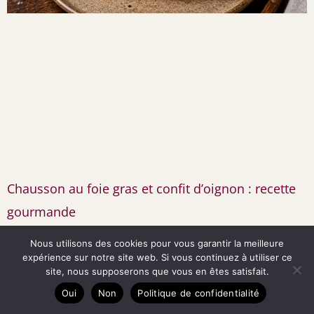
Chausson au foie gras et confit d’oignon : recette
gourmande
Théodore Barbechêne
26 mai 2026
Nous utilisons des cookies pour vous garantir la meilleure
Il y a des recettes qui, dès la première bouchée, racontent une
expérience sur notre site web. Si vous continuez à utiliser ce
histoire. Le chausson au
site, nous supposerons que vous en êtes satisfait.
Oui
Non
Politique de confidentialité