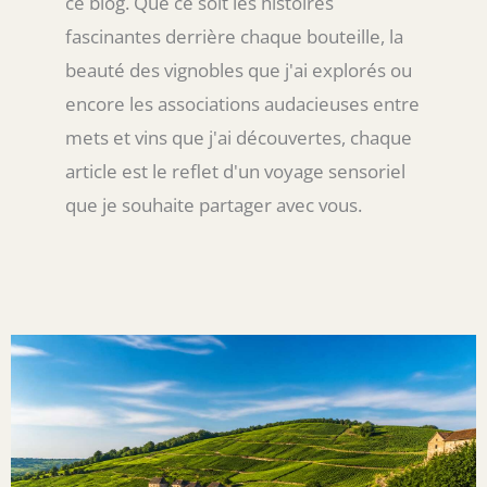
ce blog. Que ce soit les histoires
fascinantes derrière chaque bouteille, la
beauté des vignobles que j'ai explorés ou
encore les associations audacieuses entre
mets et vins que j'ai découvertes, chaque
article est le reflet d'un voyage sensoriel
que je souhaite partager avec vous.
Page
Page
Page
Page
Page