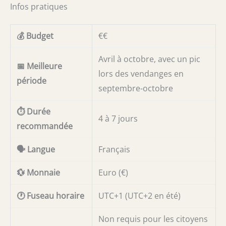
Infos pratiques
💰 Budget
€€
Avril à octobre, avec un pic
📅 Meilleure
lors des vendanges en
période
septembre-octobre
⏱️ Durée
4 à 7 jours
recommandée
🗣️ Langue
Français
💱 Monnaie
Euro (€)
🕐 Fuseau horaire
UTC+1 (UTC+2 en été)
Non requis pour les citoyens