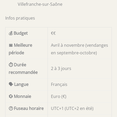
Villefranche-sur-Saône
Infos pratiques
💰 Budget
€€
📅 Meilleure
Avril à novembre (vendanges
période
en septembre-octobre)
⏱️ Durée
2 à 3 jours
recommandée
🗣️ Langue
Français
💱 Monnaie
Euro (€)
🕐 Fuseau horaire
UTC+1 (UTC+2 en été)