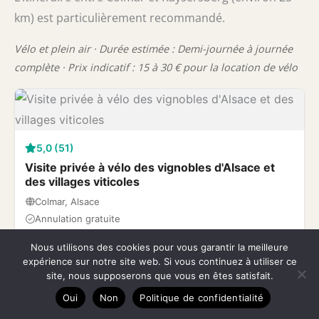
km) est particulièrement recommandé.
Vélo et plein air · Durée estimée : Demi-journée à journée
complète · Prix indicatif : 15 à 30 € pour la location de vélo
5,0 (51)
Visite privée à vélo des vignobles d'Alsace et
des villages viticoles
Colmar, Alsace
Annulation gratuite
à partir de 110,00 €
Nous utilisons des cookies pour vous garantir la meilleure
expérience sur notre site web. Si vous continuez à utiliser ce
site, nous supposerons que vous en êtes satisfait.
Réservez maintenant
Oui
Non
Politique de confidentialité