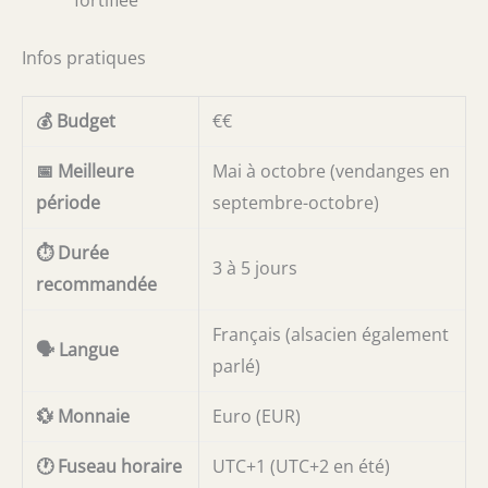
Infos pratiques
💰 Budget
€€
📅 Meilleure
Mai à octobre (vendanges en
période
septembre-octobre)
⏱️ Durée
3 à 5 jours
recommandée
Français (alsacien également
🗣️ Langue
parlé)
💱 Monnaie
Euro (EUR)
🕐 Fuseau horaire
UTC+1 (UTC+2 en été)