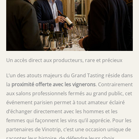
Un accès direct aux producteurs, rare et précieux
L’un des atouts majeurs du Grand Tasting réside dans
la
proximité offerte avec les vignerons
. Contrairement
aux salons professionnels fermés au grand public, cet
événement parisien permet à tout amateur éclairé
d’échanger directement avec les hommes et les
femmes qui façonnent les vins qu’il apprécie. Pour les
partenaires de Vinotrip, c’est une occasion unique de
raconter leur histoire, de défendre leurs choix