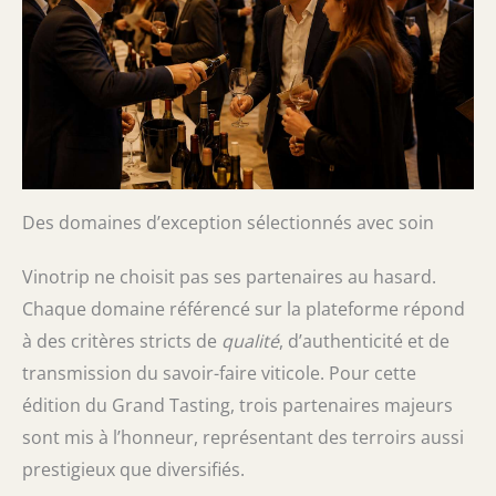
Des domaines d’exception sélectionnés avec soin
Vinotrip ne choisit pas ses partenaires au hasard.
Chaque domaine référencé sur la plateforme répond
à des critères stricts de
qualité
, d’authenticité et de
transmission du savoir-faire viticole. Pour cette
édition du Grand Tasting, trois partenaires majeurs
sont mis à l’honneur, représentant des terroirs aussi
prestigieux que diversifiés.