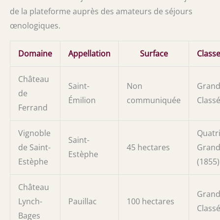
de la plateforme auprès des amateurs de séjours
œnologiques.
Domaine
Appellation
Surface
Class
Château
Saint-
Non
Grand
de
Émilion
communiquée
Class
Ferrand
Vignoble
Quatr
Saint-
de Saint-
45 hectares
Grand
Estèphe
Estèphe
(1855)
Château
Grand
Lynch-
Pauillac
100 hectares
Class
Bages