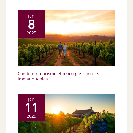
Jan
8
2025
Combiner tourisme et œnologie : circuits
immanquables
Jan
11
2025