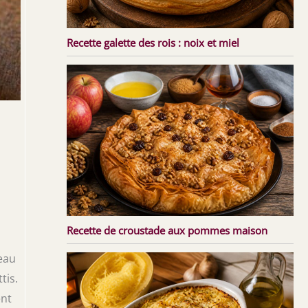
Recette galette des rois : noix et miel
Recette de croustade aux pommes maison
eau
tis.
ent