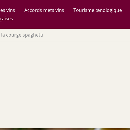
es vins
Accords mets vins
Tourisme œnologique
çaises
 la courge spaghetti