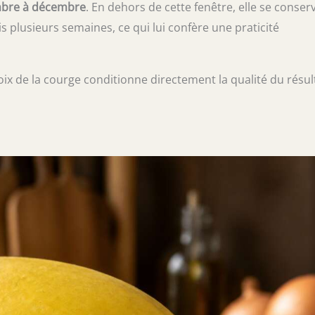
mbre à décembre
. En dehors de cette fenêtre, elle se conser
 plusieurs semaines, ce qui lui confère une praticité
choix de la courge conditionne directement la qualité du résul