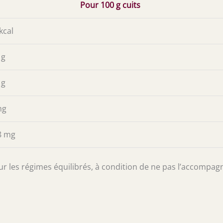
Pour 100 g cuits
kcal
 g
 g
mg
8 mg
our les régimes équilibrés, à condition de ne pas l’accompag