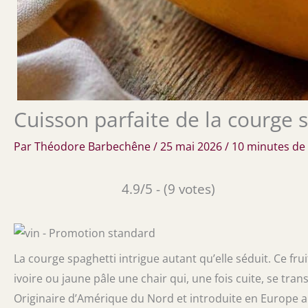
Cuisson parfaite de la courge 
Par
Théodore Barbechêne
/
25 mai 2026
/
10 minutes de 
4.9/5 - (9 votes)
La courge spaghetti intrigue autant qu’elle séduit. Ce frui
ivoire ou jaune pâle une chair qui, une fois cuite, se tr
Originaire d’Amérique du Nord et introduite en Europe au