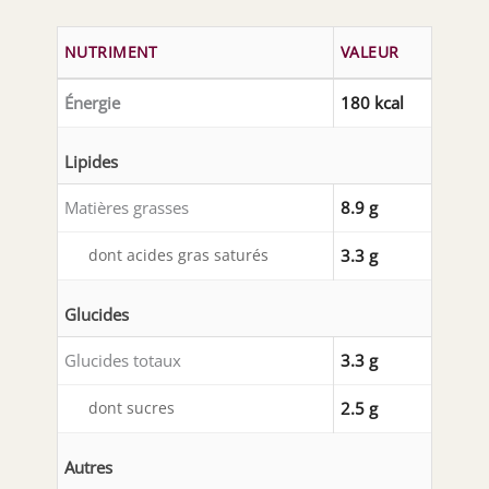
NUTRIMENT
VALEUR
Énergie
180 kcal
Lipides
Matières grasses
8.9 g
dont acides gras saturés
3.3 g
Glucides
Glucides totaux
3.3 g
dont sucres
2.5 g
Autres