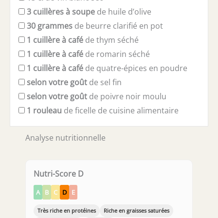
3
cuillères à soupe
de huile d’olive
30
grammes
de beurre clarifié en pot
1
cuillère à café
de thym séché
1
cuillère à café
de romarin séché
1
cuillère à café
de quatre-épices en poudre
selon votre goût
de sel fin
selon votre goût
de poivre noir moulu
1
rouleau
de ficelle de cuisine alimentaire
Analyse nutritionnelle
Nutri-Score D
A
B
C
D
E
Très riche en protéines
Riche en graisses saturées