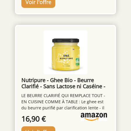
Nutripure - Ghee Bio - Beurre
Clarifié - Sans Lactose ni Caséine -
300 g
LE BEURRE CLARIFIÉ QUI REMPLACE TOUT -
EN CUISINE COMME À TABLE : Le ghee est
du beurre purifié par clarification lente - il
ne reste que la matière grasse pure, avec
16,90 €
son goût naturellement noisetté. Remplace
le beurre classique en cuisson et à table, en