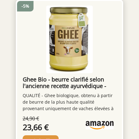
-5%
Ghee Bio - beurre clarifié selon
l'ancienne recette ayurvédique -
uniquement à partir du lait de
QUALITÉ - Ghee biologique, obtenu à partir
vaches au pâturage - extrêmement
de beurre de la plus haute qualité
digestible sans lactose -
provenant uniquement de vaches élevées à
Exponatura (500 g, Ghee)
pâturage. Authentique, élaboré selon la
24,90 €
recette ayurvédique en ‘slow cooking’. Sans
23,66 €
conservateurs ni additifs. Authentique,
100% pure. Nourrissant et sain