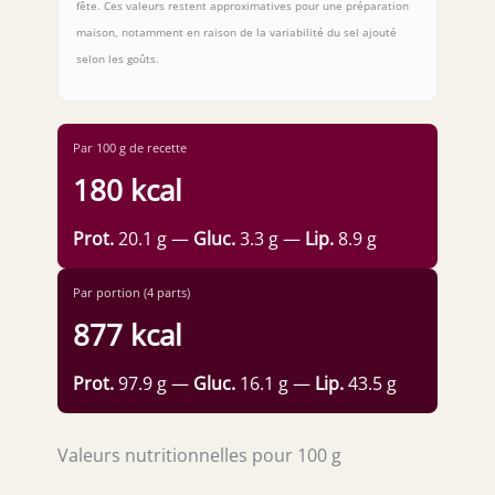
fête. Ces valeurs restent approximatives pour une préparation
maison, notamment en raison de la variabilité du sel ajouté
selon les goûts.
Par 100 g de recette
180 kcal
Prot.
20.1 g —
Gluc.
3.3 g —
Lip.
8.9 g
Par portion (4 parts)
877 kcal
Prot.
97.9 g —
Gluc.
16.1 g —
Lip.
43.5 g
Valeurs nutritionnelles pour 100 g