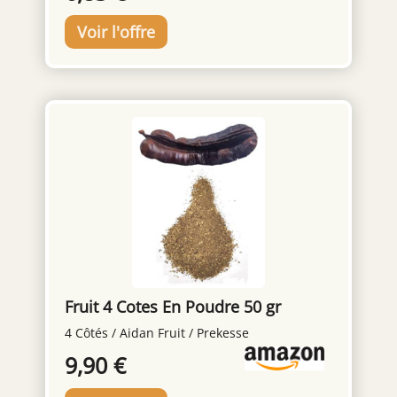
paléo et keto. NUTRIPURE, FABRIQUÉ EN
FRANCE : Un seul ingrédient : beurre issu de
lait de pâturages bio. Sans additif, sans
conservateur, sans arôme. Cuisson lente et
douce artisanale, certifié bio. Se conserve à
température ambiante (hors réfrigérateur).
Fruit 4 Cotes En Poudre 50 gr
4 Côtés / Aidan Fruit / Prekesse
9,90 €