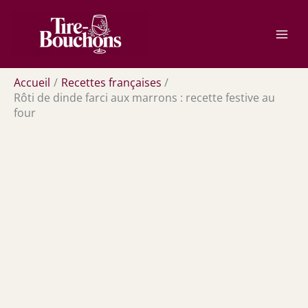
Aller
Rechercher
au
contenu
Accueil
Recettes françaises
Rôti de dinde farci aux marrons : recette festive au
four