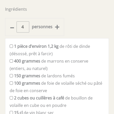
Ingrédients
–
+
personnes
1
pièce d’environ 1,2 kg
de rôti de dinde
(désossé, prêt à farcir)
400
grammes
de marrons en conserve
(entiers, au naturel)
150
grammes
de lardons fumés
100
grammes
de foie de volaille séché ou pâté
de foie en conserve
2
cubes ou cuillères à café
de bouillon de
volaille en cube ou en poudre
15
cl
de vin blanc sec