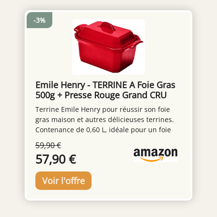
préparation en cuisine que pour la
présentation élégante sur la table Entretien
-3%
facile: Compatible lave-vaisselle pour un
nettoyage simple et pratique après chaque
utilisation Capacité généreuse: Terrine
d'une contenance de 1 litre avec couvercle,
parfaitement dimensionnée pour la
réalisation de pâtés maison
Emile Henry - TERRINE A Foie Gras
500g + Presse Rouge Grand CRU
Terrine Emile Henry pour réussir son foie
gras maison et autres délicieuses terrines.
Contenance de 0,60 L, idéale pour un foie
gras de 500 gr. La cuisson se fait au four,
59,90 €
avec ou sans bain-marie ; un repère se
57,90 €
trouve sur la terrine pour mettre la quantité
d’eau idéale dans votre bain-marie. Une
presse est inclue, sufﬁsamment lourde pour
ne pas avoir à utiliser un poids
supplémentaire et dotée d’un bouton pour
l’extraire en toute simplicité et sans se salir