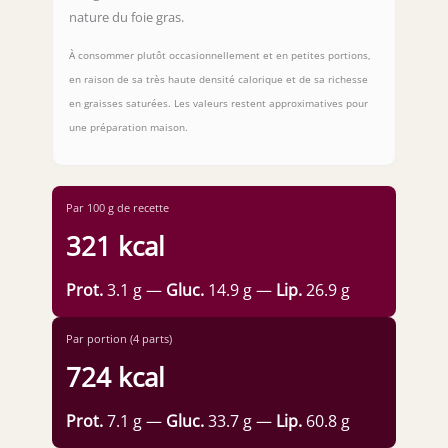
nature du foie gras.
À consommer plutôt occasionnellement et en petites portions,
en raison de sa très haute densité calorique et de sa richesse
en graisses saturées. Les valeurs restent approximatives pour
une préparation maison.
Par 100 g de recette
321 kcal
Prot.
3.1 g —
Gluc.
14.9 g —
Lip.
26.9 g
Par portion (4 parts)
724 kcal
Prot.
7.1 g —
Gluc.
33.7 g —
Lip.
60.8 g