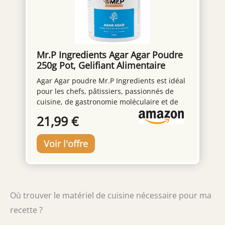
Mr.P Ingredients Agar Agar Poudre
250g Pot, Gelifiant Alimentaire
Naturel et Végétal pour Gelées,
Agar Agar poudre Mr.P Ingredients est idéal
Desserte, Cuisine Moléculaire et
pour les chefs, pâtissiers, passionnés de
Mixologie, Sans Gluten, Sans OGM,
cuisine, de gastronomie moléculaire et de
Gélatine Halal, Kasher
mixologie à la recherche d’une alternative
21,99 €
végétalienne à la gelatine traditionnelle.
Parfait pour les recettes sans gluten,
végétariennes, vegan et pour les régimes
halal ou kasher. Agar agar alimentaire
gelifiant en poudre est un puissant
épaississant alimentaire naturel, stabilisant
et émulsifiant. Gélatine en poudre gélifie
Où trouver le matériel de cuisine nécessaire pour ma
sans altérer le goût ni l’arôme, permettant la
création de gels transparents et à la texture
recette ?
parfaite, pour des résultats impeccables