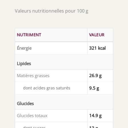
Valeurs nutritionnelles pour 100 g
NUTRIMENT
VALEUR
Énergie
321 kcal
Lipides
Matières grasses
26.9 g
dont acides gras saturés
9.5 g
Glucides
Glucides totaux
14.9 g
dont sucres
13 g