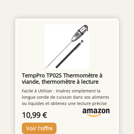
les doigts. Le couvercle est hermétique, pour
un meilleur affinage au réfrigérateur et pour
une excellente conservation de votre foie
gras. Fabriquée en céramique, la terrine
conduit la chaleur pour une cuisson délicate
et à cœur de votre foie gras, avec ou sans
bain-marie. Comme tous les produits Emile
Henry, cette terrine est fabriquée en France
et garantie 10 ans.
TempPro TP02S Thermomètre à
viande, thermomètre à lecture
instantanée 3s
Facile à Utiliser : Insérez simplement la
longue sonde de cuisson dans vos aliments
ou liquides et obtenez une lecture précise
de la température à chaque fois ; le
10,99 €
thermometre cuisine est idéal pour les
grillades, les liquides, la cuisson, et la
fabrication de bonbons. Lecture Rapide et