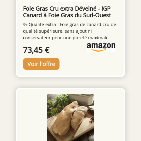
Foie Gras Cru extra Déveiné - IGP
Canard à Foie Gras du Sud-Ouest
🦆 Qualité extra : Foie gras de canard cru de
qualité supérieure, sans ajout ni
conservateur pour une pureté maximale.
Déveiné et emballé sous vide, il ne vous
73,45 €
reste qu'à le préparer selon votre recette
préférée. Foie Gras Cru Déveiné sous vide -
Pièce de 550 g environ - Petit foie qui rend
peu de graisse idéal pour le mi-cuit et pour
toutes les terrines en règle générale A
conserver au réfrigérateur à réception - DLC
6 à 8 jours en fonction des arrivées - Expédié
sous vide et livré par Chronofresh qui vous
garanti la chaîne du froid Foie gras protégé
par l'IGP Canard à foie gras du Sud-Ouest -
Permet de garantir la traçabilité et le savoir-
faire de ce foie gras de qualité supérieure
Ingrédient : 100 % de foie gras aucun ajout
aucun conservateur