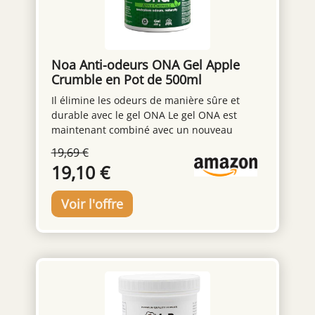
traité pour préserver ses propriétés. Peut
contenir des traces d’allergènes – voir
détails.
Noa Anti-odeurs ONA Gel Apple
Crumble en Pot de 500ml
Il élimine les odeurs de manière sûre et
durable avec le gel ONA Le gel ONA est
maintenant combiné avec un nouveau
parfum passionnant, des miettes de pomme
19,69 €
Il est non toxique, respectueux de
19,10 €
l'environnement et sûr à utiliser à proximité
des personnes, des animaux domestiques et
des plantes