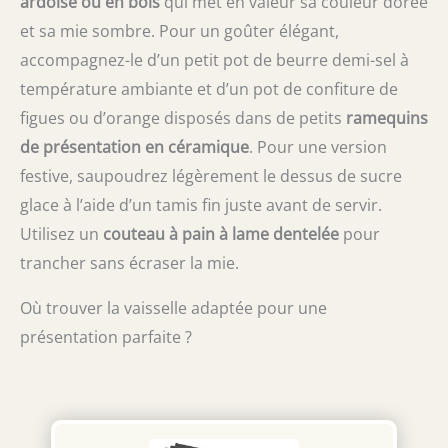
ardoise ou en bois
qui met en valeur sa couleur dorée
grâce à un système astucieux qui vous
permet de remettre la balance de cuisine à
et sa mie sombre. Pour un goûter élégant,
zéro pour chaque nouvel ingrédient, vous
accompagnez-le d’un petit pot de beurre demi-sel à
n'avez plus besoin de changer de récipient
température ambiante et d’un pot de confiture de
ou de tout recommencer TRÈS PRATIQUE:
dites adieu aux erreurs de conversion grâce
figues ou d’orange disposés dans de petits
ramequins
à la fonction liquide qui vous permet de
de présentation en céramique
. Pour une version
passer facilement du sec au liquide, en
unités métriquesg, ml, fl oz etlb oz PRÊT À
festive, saupoudrez légèrement le dessus de sucre
L'EMPLOI: 2piles AAA sont incluses pour
glace à l’aide d’un tamis fin juste avant de servir.
utiliser immédiatement votre balance de
Utilisez un
couteau à pain à lame dentelée
pour
cuisine RANGEMENT SECURISE: le design fin
et le crochet rétractable permettent de
trancher sans écraser la mie.
ranger ou d'accrocher facilement la balance
lorsque vous ne l'utilisez pas LIVRÉ AVEC :
Où trouver la vaisselle adaptée pour une
balance de cuisine Optiss, 2piles AAA
présentation parfaite ?