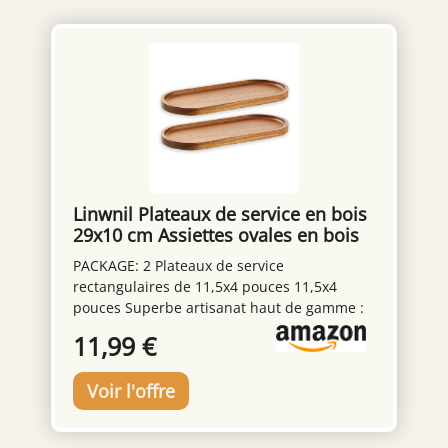
Linwnil Plateaux de service en bois
29x10 cm Assiettes ovales en bois
pour charcuterie, fromage, dîner -
PACKAGE: 2 Plateaux de service
Plateaux de service en bois pour
rectangulaires de 11,5x4 pouces 11,5x4
desserts, collations, pain, fruits,
pouces Superbe artisanat haut de gamme :
apéritifs (lot de 2)
fait à la main avec 100 % bois et finition de
11,99 €
qualité supérieure. La surface lisse et non
poreuse de chaque plateau de service en
fait le meilleur choix pour servir les aliments
car elle ne tache pas et n'absorbe pas les
odeurs. La durabilité durable de ce plat de