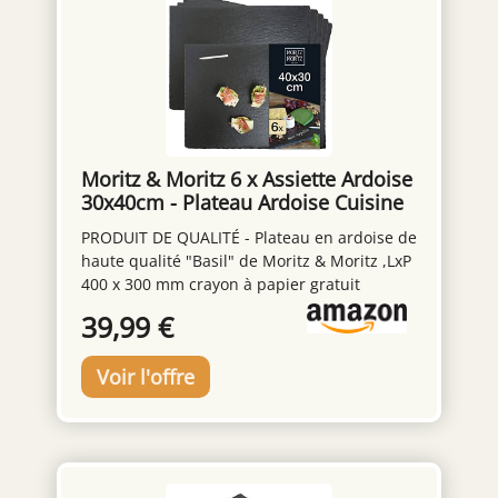
Moritz & Moritz 6 x Assiette Ardoise
30x40cm - Plateau Ardoise Cuisine
pour Fromage et Aperitif - Sous-
PRODUIT DE QUALITÉ - Plateau en ardoise de
Verre et Set de Table
haute qualité "Basil" de Moritz & Moritz ,LxP
400 x 300 mm crayon à papier gratuit
NATUREL - En ardoise naturelle, pour la
39,99 €
préparation et le service des aliments,
comme assiette décorative et comme
alternative au set de table INTENSIF - Idéal
pour les amuse-gueule, les entrées, les plats
et les desserts, les friandises sucrées et
salées, les fruits, le fromage et bien d'autres
choses encore. PRATIQUE - Pas de
glissement de la vaisselle grâce à une