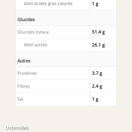
dont acides gras saturés
1 g
Glucides
Glucides totaux
51.4 g
dont sucres
26.1 g
Autres
Protéines
3.7 g
Fibres
2.4 g
Sel
1 g
Ustensiles