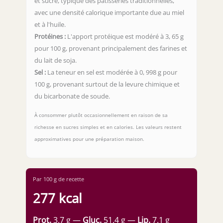
et sucré, typique des pâtisseries traditionnelles,
avec une densité calorique importante due au miel
et à l'huile.
Protéines :
L'apport protéique est modéré à 3, 65 g
pour 100 g, provenant principalement des farines et
du lait de soja.
Sel :
La teneur en sel est modérée à 0, 998 g pour
100 g, provenant surtout de la levure chimique et
du bicarbonate de soude.
À consommer plutôt occasionnellement en raison de sa
richesse en sucres simples et en calories. Les valeurs restent
approximatives pour une préparation maison.
Par 100 g de recette
277 kcal
Prot.
3.7 g —
Gluc.
51.4 g —
Lip.
7.1 g