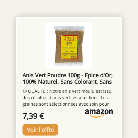
Anis Vert Poudre 100g - Epice d'Or,
100% Naturel, Sans Colorant, Sans
Additif, Sans Arôme Artificiel Ni
📜 QUALITÉ : Notre anis vert moulu est issu
Conservateur
des récoltes d'anis vert les plus fines. Les
graines sont sélectionnées avec soin pour
garantir une qualité exceptionnelle, puis
7,39 €
moulues avec précision pour une finesse
optimale. 100% naturel, un gage de
confiance pour votre plus grand plaisir. 🌿
CARACTERISTIQUE : L'anis vert moulu offre