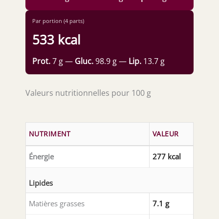
Par portion (4 parts)
533 kcal
Prot.
7 g —
Gluc.
98.9 g —
Lip.
13.7 g
Valeurs nutritionnelles pour 100 g
NUTRIMENT
VALEUR
Énergie
277 kcal
Lipides
Matières grasses
7.1 g