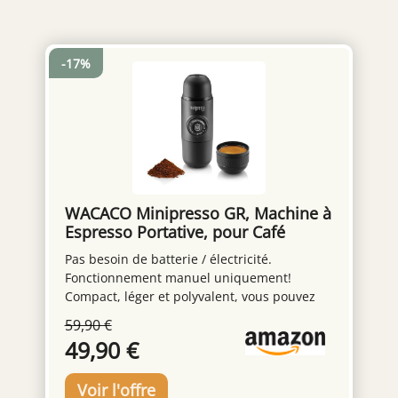
-17%
WACACO Minipresso GR, Machine à
Espresso Portative, pour Café
Moulu, cafetière de voyage de
Pas besoin de batterie / électricité.
petite taille, pas de batterie ou
Fonctionnement manuel uniquement!
besoin électrique, actionnée
Compact, léger et polyvalent, vous pouvez
manuellement grace à un piston
utiliser n'importe quelle variété de grains de
59,90 €
café / torréfaction, ce qui vous donnera plus
49,90 €
de flexibilité pour essayer de nouvelles
saveurs. Besoin d'ajouter de l'eau chaude!
Minipresso GR est votre meilleur choix pour