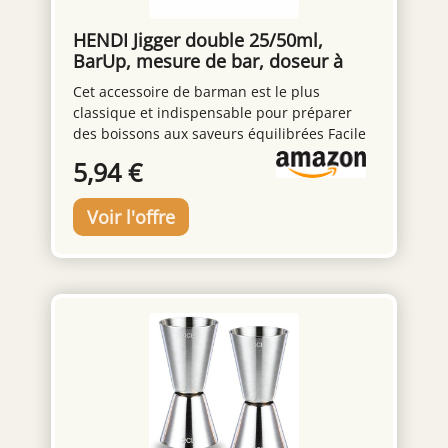
manche convient pour les cocktails, le café,
les jus de fruits, les milkshakes et autres
HENDI Jigger double 25/50ml,
boissons.
BarUp, mesure de bar, doseur à
cocktail, barman, bar, boissons,
Cet accessoire de barman est le plus
cocktails, ø42x(H)86mm, acier
classique et indispensable pour préparer
inoxydable plaqué cuivre
des boissons aux saveurs équilibrées Facile
à utiliser Pour une mesure précise des
5,94 €
liquides sans risque de verser trop
d'ingrédients 2 capacités différentes dans
un seul ustensile : 25/50 ml Attention : Ce
doseur ne peut pas être lavé au lave-
vaisselle