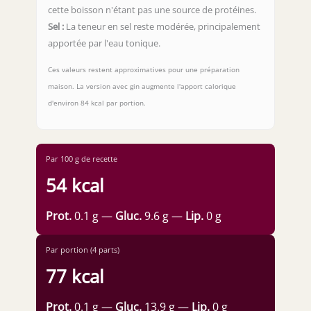
cette boisson n'étant pas une source de protéines.
Sel :
La teneur en sel reste modérée, principalement
apportée par l'eau tonique.
Ces valeurs restent approximatives pour une préparation
maison. La version avec gin augmente l'apport calorique
d'environ 84 kcal par portion.
Par 100 g de recette
54 kcal
Prot.
0.1 g —
Gluc.
9.6 g —
Lip.
0 g
Par portion (4 parts)
77 kcal
Prot.
0.1 g —
Gluc.
13.9 g —
Lip.
0 g