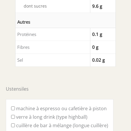
dont sucres
9.6 g
Autres
Protéines
0.1 g
Fibres
0 g
Sel
0.02 g
Ustensiles
machine à espresso ou cafetière à piston
verre à long drink (type highball)
cuillère de bar à mélange (longue cuillère)