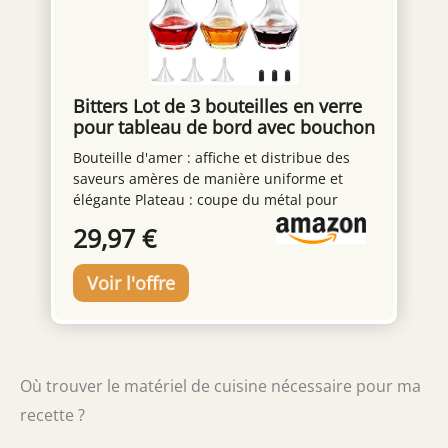
supplémentaire si vous le souhaitez. Un
excellent cadeau pour la fête des pères, les
garçons d'honneur, les papas ou les
amateurs de cocktails dans votre vie.
Bitters Lot de 3 bouteilles en verre
pour tableau de bord avec bouchon
Dasher 48,2 g Outil de bar
Bouteille d'amer : affiche et distribue des
professionnel pour cocktail Idéal
saveurs amères de manière uniforme et
pour barman bar à domicile
élégante Plateau : coupe du métal pour
distribuer des amers en douceur et avec
29,97 €
précision Histoire des amers : met en
évidence les éléments aromatiques et
aromatiques des amers Coupe à la machine
: bas large et col étroit pour des coups
uniformes d'amertume Lavage à la main :
lavage à la main recommandé uniquement
pour le nettoyage
Où trouver le matériel de cuisine nécessaire pour ma
recette ?