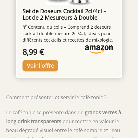
Set de Doseurs Cocktail 2cl/4cl –
Lot de 2 Mesureurs à Double
Embout en Acier Inoxydable – Jigger
🍸 Contenu du colis – Comprend 2 doseurs
de Bar Précis pour Cocktails, Bar et
cocktail double mesure 2cl/4cl, idéals pour
Maison
différents cocktails et recettes de mixologie.
Graduations claires pour un dosage précis.
8,99 €
🍸 Acier inoxydable de haute qualité –
Fabriqués en acier inoxydable robuste,
résistants à la rouille et à la corrosion, avec
bords lisses pour une utilisation durable et
sûre. 🍸 Design double embout 2cl / 4cl –
Doseur réversible permettant de mesurer
rapidement et précisément. Il suffit de
Comment présenter et servir le café tonic ?
retourner le jigger pour obtenir la capacité
souhaitée. 🍸 Usage professionnel et
domestique – Parfait pour les barmen
Le café tonic se présente dans de
grands verres à
professionnels comme pour un usage à la
long drink transparents
pour mettre en valeur le
maison. Conforme aux standards courants
beau dégradé visuel entre le café sombre et l’eau
de la mixologie. 🍸 Service client fiable – En
cas de question ou d’insatisfaction, notre