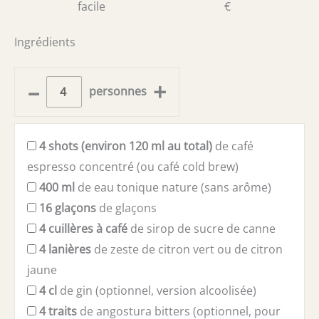
facile
€
Ingrédients
–
+
personnes
4
shots (environ 120 ml au total)
de café
espresso concentré (ou café cold brew)
400
ml
de eau tonique nature (sans arôme)
16
glaçons
de glaçons
4
cuillères à café
de sirop de sucre de canne
4
lanières
de zeste de citron vert ou de citron
jaune
4
cl
de gin (optionnel, version alcoolisée)
4
traits
de angostura bitters (optionnel, pour