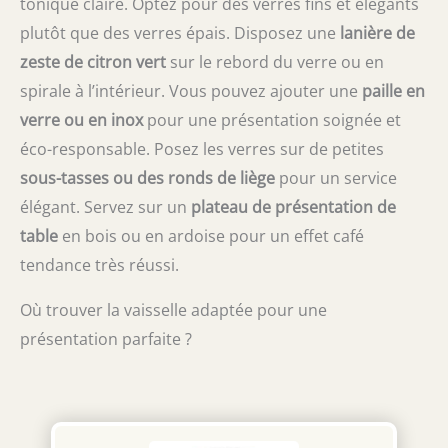
tonique claire. Optez pour des verres fins et élégants
service client est à votre disposition pour
plutôt que des verres épais. Disposez une
lanière de
vous offrir une solution rapide et efficace.
zeste de citron vert
sur le rebord du verre ou en
spirale à l’intérieur. Vous pouvez ajouter une
paille en
verre ou en inox
pour une présentation soignée et
éco-responsable. Posez les verres sur de petites
sous-tasses ou des ronds de liège
pour un service
élégant. Servez sur un
plateau de présentation de
table
en bois ou en ardoise pour un effet café
tendance très réussi.
Où trouver la vaisselle adaptée pour une
présentation parfaite ?