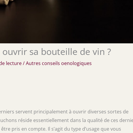
ouvrir sa bouteille de vin ?
de lecture
/
Autres conseils oenologiques
erniers servent principalement à ouvrir diverses sortes de
bouchons réside essentiellement dans la qualité de ces dernie
 être pris en compte. Il s’agit du type d’usage que vous