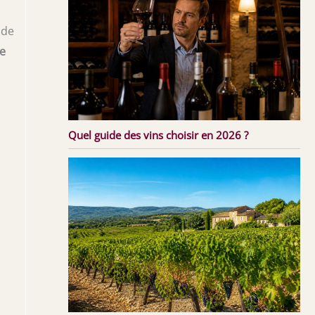
n
 de
e
Quel guide des vins choisir en 2026 ?