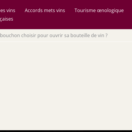
es vins
Accords mets vins
Tourisme œnologique
çaises
-bouchon choisir pour ouvrir sa bouteille de vin ?