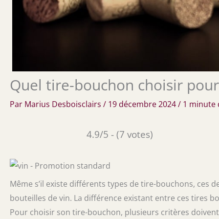
Quel tire-bouchon choisir pour 
Par
Marius Desboisclairs
/
19 décembre 2024
/
1 minute 
4.9/5 - (7 votes)
Même s’il existe différents types de tire-bouchons, ces d
bouteilles de vin. La différence existant entre ces tires 
Pour choisir son tire-bouchon, plusieurs critères doivent