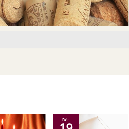
Déc
19