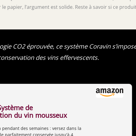
e papier, l’argument est solide. Reste à savoir si ce produi
logie CO2 éprouvée, ce système Coravin s’impos
onservation des vins effervescents.
Système de
tion du vin mousseux
vation du vin pendant
in pendant des semaines : versez dans la
es – Économiseur de
e parfaitement conservée jusqu'à 4