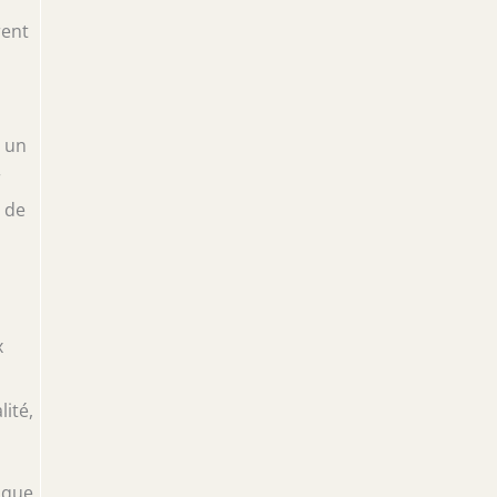
rent
t un
r
t de
x
ité,
 que