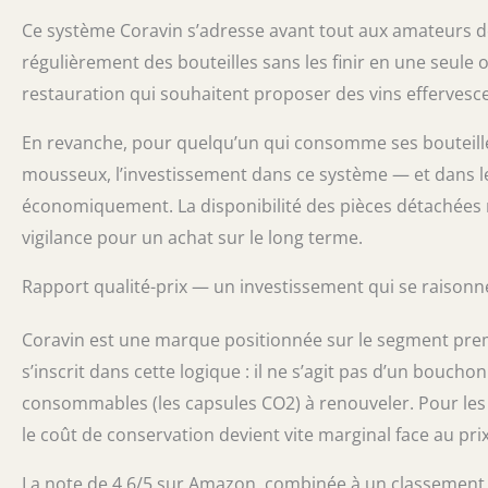
Ce système Coravin s’adresse avant tout aux amateurs 
régulièrement des bouteilles sans les finir en une seule 
restauration qui souhaitent proposer des vins effervesce
En revanche, pour quelqu’un qui consomme ses bouteille
mousseux, l’investissement dans ce système — et dans le
économiquement. La disponibilité des pièces détachées n’
vigilance pour un achat sur le long terme.
Rapport qualité-prix — un investissement qui se raisonn
Coravin est une marque positionnée sur le segment pre
s’inscrit dans cette logique : il ne s’agit pas d’un bouch
consommables (les capsules CO2) à renouveler. Pour les 
le coût de conservation devient vite marginal face au pr
La note de 4,6/5 sur Amazon, combinée à un classement s