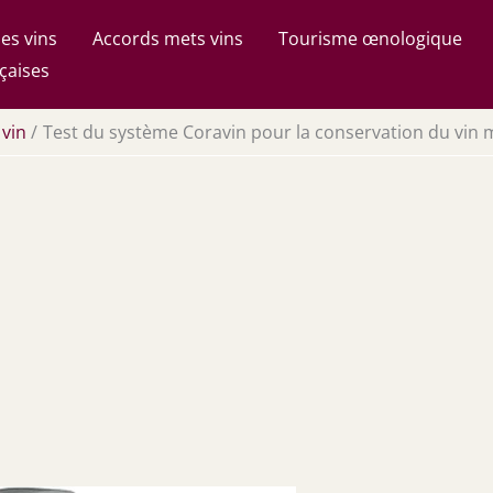
es vins
Accords mets vins
Tourisme œnologique
çaises
 vin
Test du système Coravin pour la conservation du vin