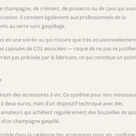
de champagne, de crémant, de prosecco ou de cava qui ouv
occasion. Il convient également aux professionnels de la
nts au verre sans gaspillage.
s en une soirée ou qui n’ouvre que très occasionnellemen
s capsules de CO2 associées — risque de ne pas se justifie
est pas précisée par le fabricant, ce qui constitue un poin
e
mium des accessoires à vin. Ce système pour vins mousseu
on à deux euros, mais d’un dispositif technique avec des
amateurs qui achètent régulièrement des bouteilles de qual
ix d’un champagne gaspillé.
olide dans la catégorie des accessoires pour vin, confirme