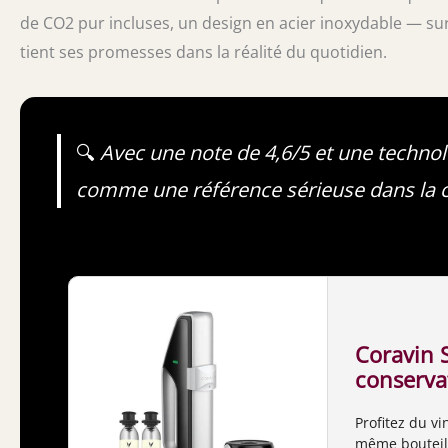
de CO2 pur incluses, un design en acier inoxydable — sur l
tient ses promesses dans la réalité du quotidien.
🔍
Avec une note de 4,6/5 et une techno
comme une référence sérieuse dans la c
Coravin 
conserva
– Conser
Profitez du v
4 semain
même bouteill