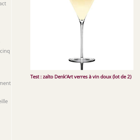
act
e
 cinq
Test : zalto Denk’Art verres à vin doux (lot de 2)
ement
s
ille