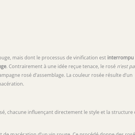
rouge, mais dont le processus de vinification est
interrompu
uge
. Contrairement à une idée reçue tenace, le rosé
n’est pa
champagne rosé d’assemblage. La couleur rosée résulte d’un
 macération.
osé, chacune influençant directement le style et la structure
ut de macération d’un vin rouge. Ce procédé donne des ros