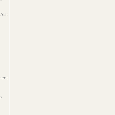
C’est
ment
s