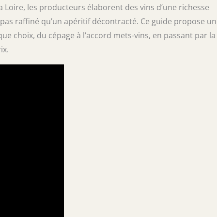
a Loire, les producteurs élaborent des vins d’une richesse
as raffiné qu’un apéritif décontracté. Ce guide propose u
e choix, du cépage à l’accord mets-vins, en passant par la
ix.