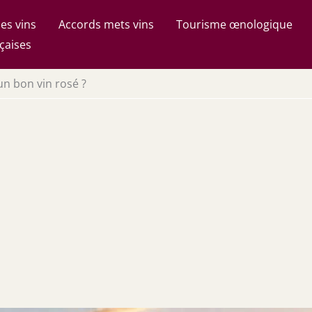
es vins
Accords mets vins
Tourisme œnologique
çaises
n bon vin rosé ?