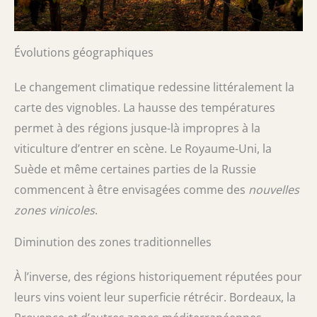
Évolutions géographiques
Le changement climatique redessine littéralement la
carte des vignobles. La hausse des températures
permet à des régions jusque-là impropres à la
viticulture d’entrer en scène. Le Royaume-Uni, la
Suède et même certaines parties de la Russie
commencent à être envisagées comme des
nouvelles
zones vinicoles
.
Diminution des zones traditionnelles
À l’inverse, des régions historiquement réputées pour
leurs vins voient leur superficie rétrécir. Bordeaux, la