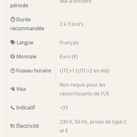
Mai à octobre
période
⏱️ Durée
2 à 3 jours
recommandée
🗣️ Langue
Français
💱 Monnaie
Euro (€)
🕐 Fuseau horaire
UTC+1 (UTC+2 en été)
Non requis pour les
🛂 Visa
ressortissants de l’UE
📞 Indicatif
+33
230 V, 50 Hz, prises de type C
🔌 Électricité
et E