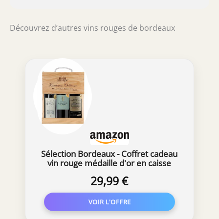
Découvrez d’autres vins rouges de bordeaux
Sélection Bordeaux - Coffret cadeau
vin rouge médaille d'or en caisse
bois - Idéal pour offrir - Origine :
29,99 €
Bordeaux, France (3 x 0.75 l)