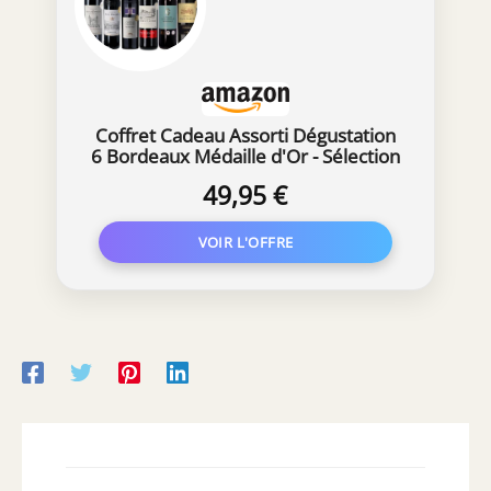
Coffret Cadeau Assorti Dégustation
6 Bordeaux Médaille d'Or - Sélection
de vins rouges médaillés de
49,95 €
Bordeaux (6 x 0.75 l)