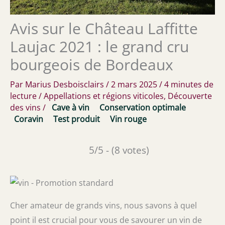
Avis sur le Château Laffitte
Laujac 2021 : le grand cru
bourgeois de Bordeaux
Par
Marius Desboisclairs
/
2 mars 2025
/
4 minutes de
lecture
/
Appellations et régions viticoles
,
Découverte
des vins
/
Cave à vin
Conservation optimale
Coravin
Test produit
Vin rouge
5/5 - (8 votes)
Cher amateur de grands vins, nous savons à quel
point il est crucial pour vous de savourer un vin de