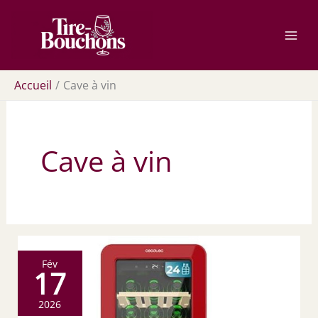
Aller
Rechercher
au
contenu
Accueil
Cave à vin
Cave à vin
Fév
17
2026