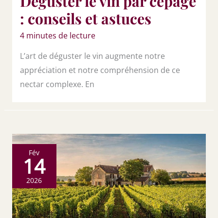
Déguster le vin par cépage
: conseils et astuces
4 minutes de lecture
L’art de déguster le vin augmente notre
appréciation et notre compréhension de ce
nectar complexe. En
Fév
14
2026