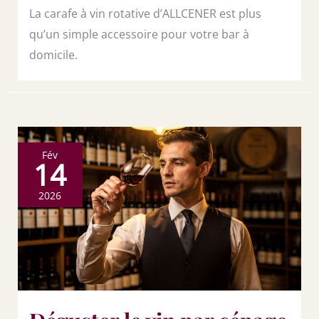
La carafe à vin rotative d’ALLCENER est plus
qu’un simple accessoire pour votre bar à
domicile.
Fév
14
2026