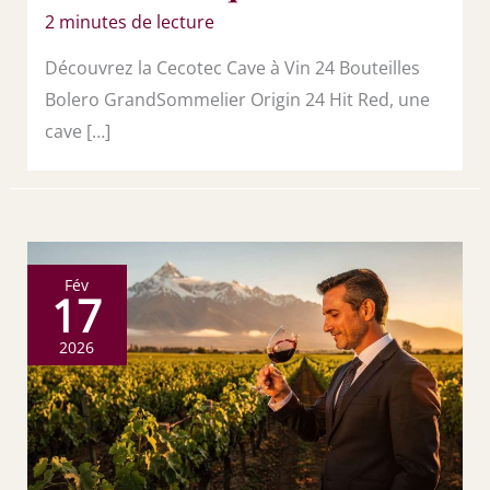
2 minutes de lecture
Découvrez la Cecotec Cave à Vin 24 Bouteilles
Bolero GrandSommelier Origin 24 Hit Red, une
cave […]
Fév
17
2026