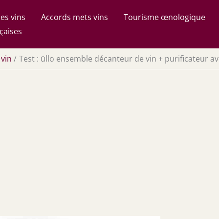
es vins
Accords mets vins
Tourisme œnologique
çaises
 vin
Test : üllo ensemble décanteur de vin + purificateur a