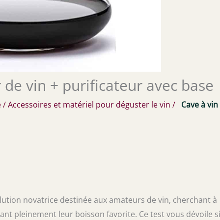
 de vin + purificateur avec base
e
/
Accessoires et matériel pour déguster le vin
/
Cave à vin
lution novatrice destinée aux amateurs de vin, cherchant à
nt pleinement leur boisson favorite. Ce test vous dévoile si