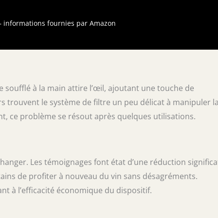
transport, (6) filtre sélectif des sulfites.
é, passe au lave-vaisselle, mais lavage à la
ndé. Fabriqué dans des matières de
r – informations fournies par Amazon
ntaire sans BPA. Dimensions
s : 42 cm x 25 cm x 25 cm. 2,2 kg. Capacité
.
 soufflé à la main attire l’œil, ajoutant une touche de
s trouvent le système de filtre un peu délicat à manipuler l
, ce problème se résout après quelques utilisations.
hanger. Les témoignages font état d’une réduction significa
rtains de profiter à nouveau du vin sans désagréments.
t à l’efficacité économique du dispositif.