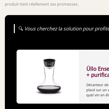
produit tient réellement ses promesses.
🔍
Vous cherchez la solution pour profit
Üllo Ens
+ purific
Décanteur de 
placé sur un v
quel vin en él
tanin. Permet 
Contenu du col