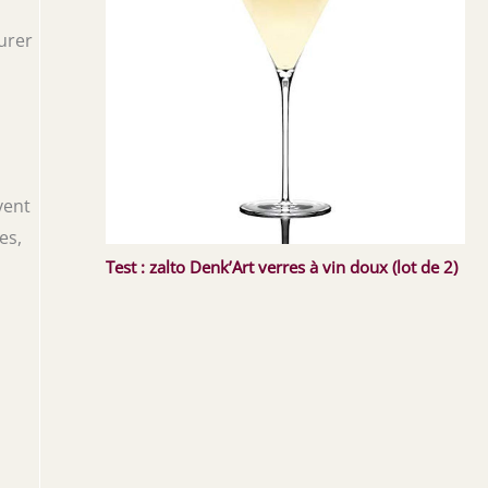
ourer
vent
es,
Test : zalto Denk’Art verres à vin doux (lot de 2)