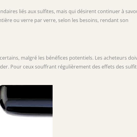
ndaires liés aux sulfites, mais qui désirent continuer à sav
entière ou verre par verre, selon les besoins, rendant son
certains, malgré les bénéfices potentiels. Les acheteurs doi
cider. Pour ceux souffrant régulièrement des effets des sulfit