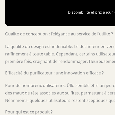
de vin, sac de 
Démontage ais
main recomma
Disponibilité et prix à jou
qualité alime
approximative
du décanteur
Qualité de conception : l’élégance au service de l’utilité ?
La qualité du design est indéniable. Le décanteur en verre
raffinement à toute table. Cependant, certains utilisateur
première fois, craignant de l’endommager. Heureusement
Efficacité du purificateur : une innovation efficace ?
Pour de nombreux utilisateurs, Üllo semble être un jeu-c
des maux de tête associés aux sulfites, permettant à ce
Néanmoins, quelques utilisateurs restent sceptiques quan
Pour qui est ce produit ?