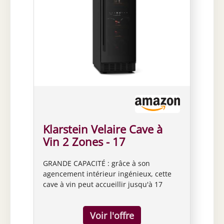
Klarstein Velaire Cave à
Vin 2 Zones - 17
Bouteilles, 5-22°C,
GRANDE CAPACITÉ : grâce à son
Encastrable, LED, Porte
agencement intérieur ingénieux, cette
UV, Silencieux, Clayettes
cave à vin peut accueillir jusqu'à 17
Bois, Frigo Vin Multi-
bouteilles, idéale pour les amateurs de
Températures
vin souhaitant optimiser l'espace.
DOUBLE ZONE : deux zones de