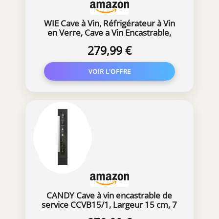
WIE Cave à Vin, Réfrigérateur à Vin
en Verre, Cave a Vin Encastrable,
Cave a Vin Vieillissement, Bar
279,99 €
Intérieur/Extérieur, Frigo Vin,
Protection UV, 5-18°C, 28 Bouteilles
CANDY Cave à vin encastrable de
service CCVB15/1, Largeur 15 cm, 7
bouteilles