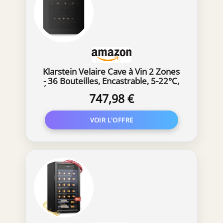
réglage précis de la température pour
chaque zone de votre cave à vin,
garantissant ainsi une conservation
optimale.
Klarstein Velaire Cave à Vin 2 Zones
- 36 Bouteilles, Encastrable, 5-22°C,
Éclairage LED, Porte UV, Commande
747,98 €
Tactile, 41 dB, Cave à Vin Multi-
Températures