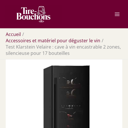
Aller
Rechercher
au
contenu
Accueil
Accessoires et matériel pour déguster le vin
Test Klarstein Velaire : cave à vin encastrable 2 zones,
silencieuse pour 17 bouteilles