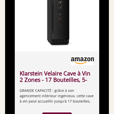
Klarstein Velaire Cave à Vin
2 Zones - 17 Bouteilles, 5-
22°C, Encastrable, LED,
GRANDE CAPACITÉ : grâce à son
Porte UV, Silencieux,
agencement intérieur ingénieux, cette cave
Clayettes Bois, Frigo Vin
à vin peut accueillir jusqu'à 17 bouteilles,
Multi-Températures
idéale pour les amateurs de vin souhaitant
optimiser l'espace. DOUBLE ZONE : deux