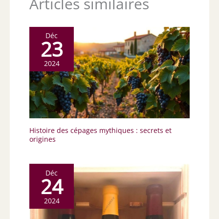
Articles similaires
Déc
23
2024
Histoire des cépages mythiques : secrets et
origines
Déc
24
2024