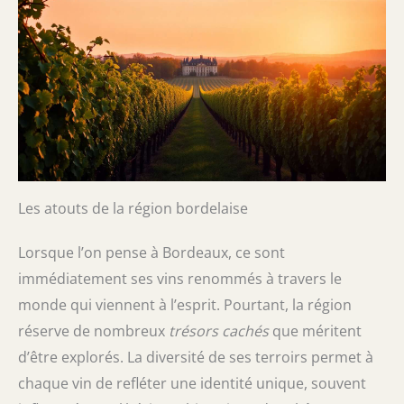
Les atouts de la région bordelaise
Lorsque l’on pense à Bordeaux, ce sont
immédiatement ses vins renommés à travers le
monde qui viennent à l’esprit. Pourtant, la région
réserve de nombreux
trésors cachés
que méritent
d’être explorés. La diversité de ses terroirs permet à
chaque vin de refléter une identité unique, souvent