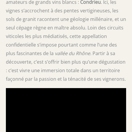
amateurs de grands vins blancs :
Condrieu
. Ici, les
vignes s’accrochent à des pentes vertigineuses, les
sols de granit racontent une géologie millénaire, et un
seul cépage règne en maître absolu. Loin des circuits
viticoles les plus médiatisés, cette appellation
confidentielle s’impose pourtant comme l’une des
plus fascinantes de la
vallée du Rhône
. Partir à sa
découverte, c’est s’offrir bien plus qu’une dégustation
: c’est vivre une immersion totale dans un territoire
façonné par la passion et la ténacité de ses vignerons.