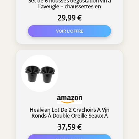
Set de 6 housses dégustation vin à
l'aveugle – chaussettes en
néoprène noir opaques
29,99 €
numérotées 1 à 6 avec citations
humoristiques – accessoires
œnologie, blind tasting, cadeau vin
original
Healvian Lot De 2 Crachoirs À Vin
Ronds À Double Oreille Seaux À
Glaçons 8.27 X 7.87 X 7.87 Pouces
37,59 €
Pour Dégustation De Vin Cave
Boutique Œnologique Bar Et Maison