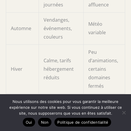
journées
affluence
Vendanges,
Météo
Automne
événements,
variable
couleurs
Peu
Calme, tarifs
d’animations,
Hiver
hébergement
certains
réduits
domaines
fermés
Nous utilisons des cookies pour vous garantir la meilleure
Comment se rendre à Condrieu
expérience sur notre site web. Si vous continuez à utiliser ce
site, nous supposerons que vous en êtes satisfait.
Condrieu est facilement accessible depuis Lyon, à
Oui
Non
Politique de confidentialité
environ 40 kilomètres au sud. Plusieurs options de