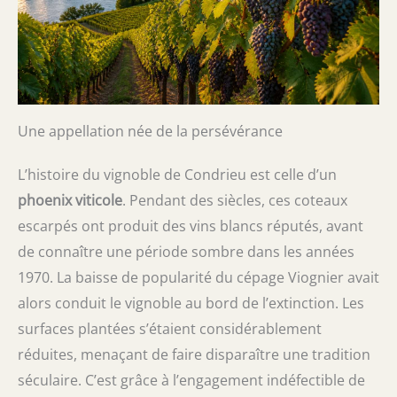
Une appellation née de la persévérance
L’histoire du vignoble de Condrieu est celle d’un
phoenix viticole
. Pendant des siècles, ces coteaux
escarpés ont produit des vins blancs réputés, avant
de connaître une période sombre dans les années
1970. La baisse de popularité du cépage Viognier avait
alors conduit le vignoble au bord de l’extinction. Les
surfaces plantées s’étaient considérablement
réduites, menaçant de faire disparaître une tradition
séculaire. C’est grâce à l’engagement indéfectible de