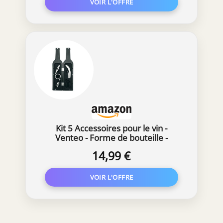
Kit 5 Accessoires pour le vin -
Venteo - Forme de bouteille -
Dégustation de vin - Bec Verseur -
14,99 €
Bouchon - Anneau anti-gouttes -
Tirebouchon - Coupe capsule