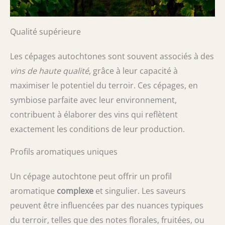
Qualité supérieure
Les cépages autochtones sont souvent associés à des
vins de haute qualité
, grâce à leur capacité à
maximiser le potentiel du terroir. Ces cépages, en
symbiose parfaite avec leur environnement,
contribuent à élaborer des vins qui reflètent
exactement les conditions de leur production.
Profils aromatiques uniques
Un cépage autochtone peut offrir un profil
aromatique
complexe
et singulier. Les saveurs
peuvent être influencées par des nuances typiques
du terroir, telles que des notes florales, fruitées, ou