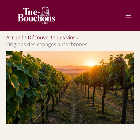
Aller
Rechercher
au
contenu
Accueil
Découverte des vins
Origines des cépages autochtones