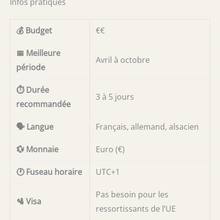
Infos pratiques
💰 Budget
€€
📅 Meilleure
Avril à octobre
période
⏱️ Durée
3 à 5 jours
recommandée
🗣️ Langue
Français, allemand, alsacien
💱 Monnaie
Euro (€)
🕐 Fuseau horaire
UTC+1
Pas besoin pour les
🛂 Visa
ressortissants de l’UE