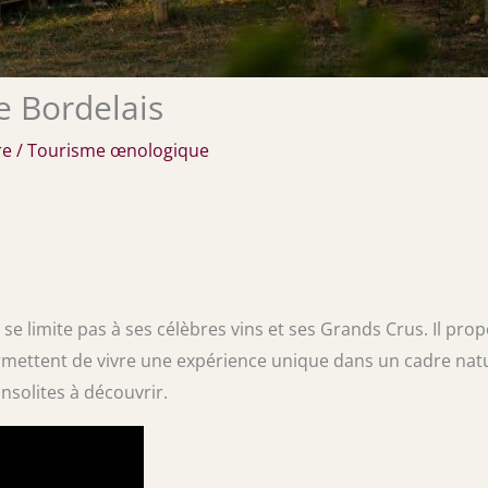
e Bordelais
re
/
Tourisme œnologique
e limite pas à ses célèbres vins et ses Grands Crus. Il pro
mettent de vivre une expérience unique dans un cadre nat
nsolites à découvrir.