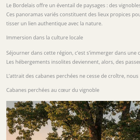
Le Bordelais offre un éventail de paysages : des vignoble
Ces panoramas variés constituent des lieux propices pou
tisser un lien authentique avec la nature.
Immersion dans la culture locale
Séjourner dans cette région, c’est s’immerger dans une cu
Les hébergements insolites deviennent, alors, des passere
L’attrait des cabanes perchées ne cesse de croître, nous 
Cabanes perchées au cœur du vignoble