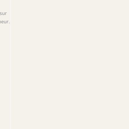
 sur
heur.