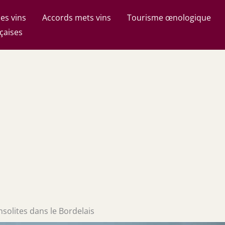
es vins
Accords mets vins
Tourisme œnologique
çaises
solites dans le Bordelais