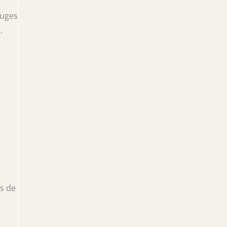
fuges
.
es de