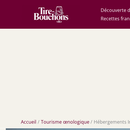
Aller
Découverte d
au
Recettes fran
contenu
Accueil
Tourisme œnologique
Hébergements In