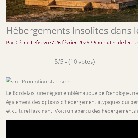
Hébergements Insolites dans l
Par
Céline Lefebvre
/
26 février 2026
/
5 minutes de lectu
5/5 - (10 votes)
Le Bordelais, une région emblématique de l’œnologie, ne s
également des options d’hébergement atypiques qui per
et culturel fascinant. Voici un aperçu des hébergements i