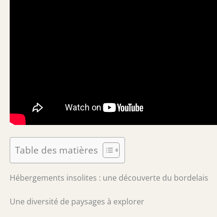
Table des matières
Hébergements insolites : une découverte du bordelais
Une diversité de paysages à explorer