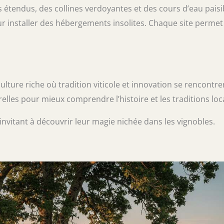
s étendus, des collines verdoyantes et des cours d’eau paisi
r installer des hébergements insolites. Chaque site permet
lture riche où tradition viticole et innovation se rencontre
lles pour mieux comprendre l’histoire et les traditions loc
invitant à découvrir leur magie nichée dans les vignobles.