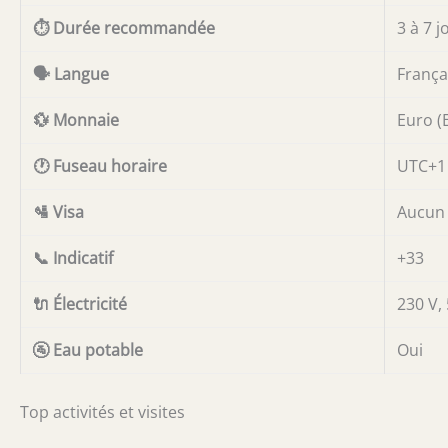
⏱️ Durée recommandée
3 à 7 j
🗣️ Langue
França
💱 Monnaie
Euro (
🕐 Fuseau horaire
UTC+1 
🛂 Visa
Aucun v
📞 Indicatif
+33
🔌 Électricité
230 V, 
🚰 Eau potable
Oui
Top activités et visites