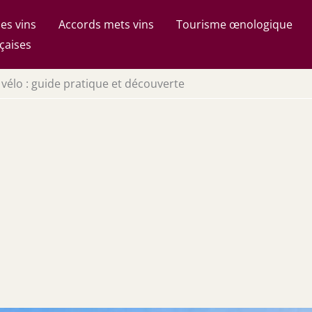
es vins
Accords mets vins
Tourisme œnologique
çaises
 vélo : guide pratique et découverte