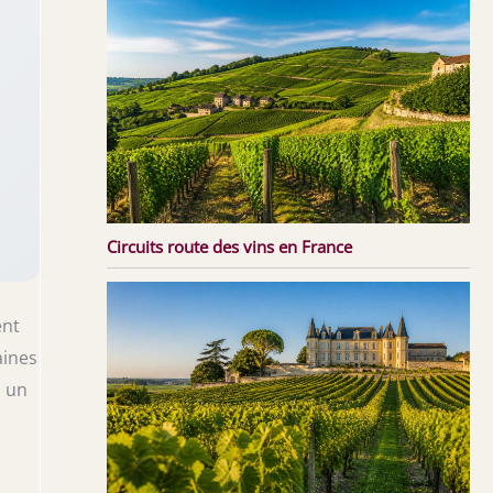
Circuits route des vins en France
ent
aines
s un