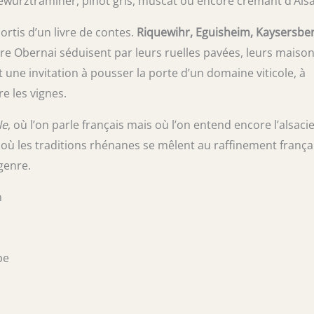
 gewurztraminer, pinot gris, muscat ou encore crémant d’Als
sortis d’un livre de contes.
Riquewihr, Eguisheim, Kaysersbe
re Obernai séduisent par leurs ruelles pavées, leurs maison
t une invitation à pousser la porte d’un domaine viticole, à
e les vignes.
le
, où l’on parle français mais où l’on entend encore l’alsaci
 où les traditions rhénanes se mêlent au raffinement frança
genre.
n
pe