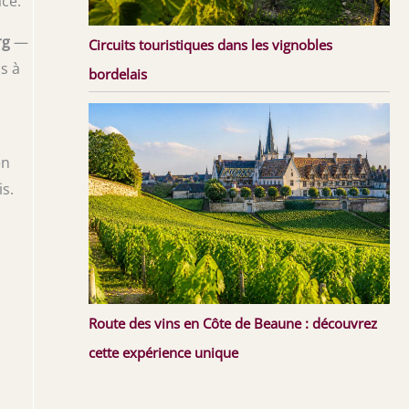
ace.
rg
—
Circuits touristiques dans les vignobles
s à
bordelais
en
is.
Route des vins en Côte de Beaune : découvrez
cette expérience unique