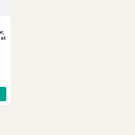
r,
 et