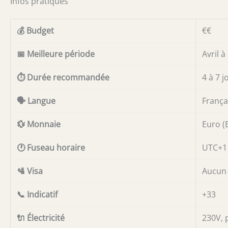
Infos pratiques
💰 Budget
€€
📅 Meilleure période
Avril 
⏱️ Durée recommandée
4 à 7 j
🗣️ Langue
França
💱 Monnaie
Euro (
🕐 Fuseau horaire
UTC+1 
🛂 Visa
Aucun 
📞 Indicatif
+33
🔌 Électricité
230V, p