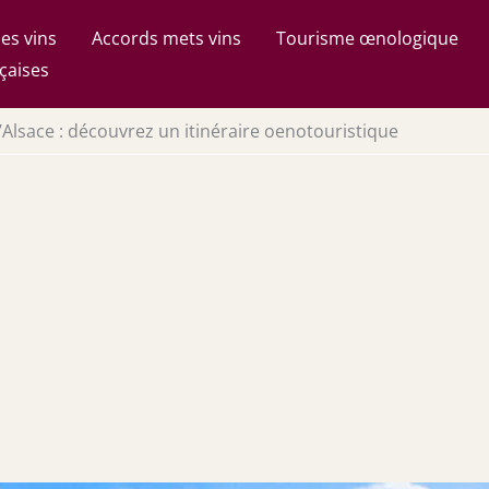
es vins
Accords mets vins
Tourisme œnologique
çaises
’Alsace : découvrez un itinéraire oenotouristique