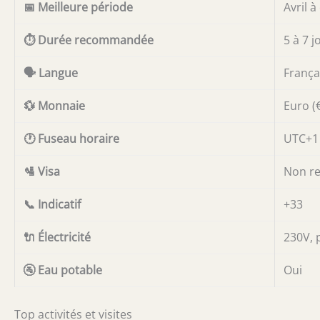
📅 Meilleure période
Avril 
⏱️ Durée recommandée
5 à 7 j
🗣️ Langue
França
💱 Monnaie
Euro (
🕐 Fuseau horaire
UTC+1 
🛂 Visa
Non req
📞 Indicatif
+33
🔌 Électricité
230V, 
🚰 Eau potable
Oui
Top activités et visites