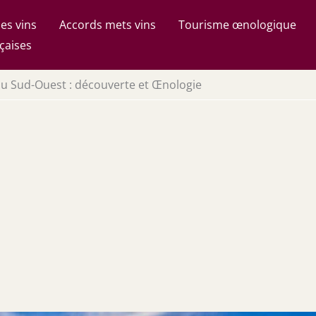
es vins
Accords mets vins
Tourisme œnologique
çaises
du Sud-Ouest : découverte et Œnologie