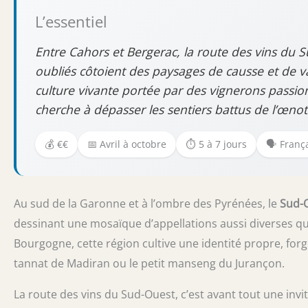
L’essentiel
Entre Cahors et Bergerac, la route des vins du S
oubliés côtoient des paysages de causse et de vall
culture vivante portée par des vignerons passi
cherche à dépasser les sentiers battus de l’œno
💰 €€
📅 Avril à octobre
⏱️ 5 à 7 jours
🗣️ Franç
Au sud de la Garonne et à l’ombre des Pyrénées, le
Sud-O
dessinant une mosaïque d’appellations aussi diverses qu
Bourgogne, cette région cultive une identité propre, for
tannat de Madiran ou le petit manseng du Jurançon.
La route des vins du Sud-Ouest, c’est avant tout une inv