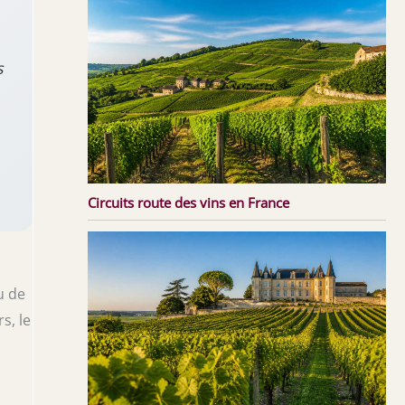
s
Circuits route des vins en France
u de
s, le