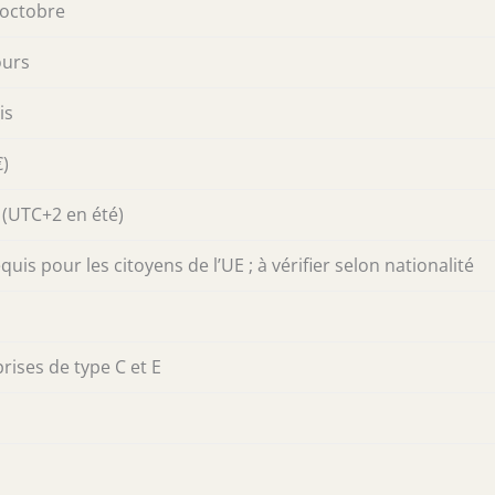
à octobre
ours
is
€)
(UTC+2 en été)
uis pour les citoyens de l’UE ; à vérifier selon nationalité
prises de type C et E