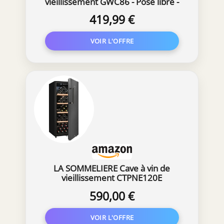
vieillissement GWC86 - Pose libre -
86 bouteilles - Double zone -
419,99 €
Etagères bois - No Frost - Noir
LA SOMMELIERE Cave à vin de
vieillissement CTPNE120E
590,00 €