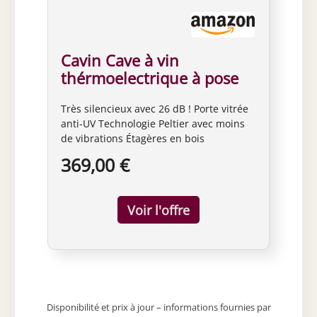
Cavin Cave à vin
thérmoelectrique à pose
libre, Northern Collection
Très silencieux avec 26 dB ! Porte vitrée
14 Black, cave à vin noire,
anti-UV Technologie Peltier avec moins
14 bouteilles, porte anti-
de vibrations Étagères en bois
UV, six clayettes en bois
Thermoélectrique
369,00 €
Disponibilité et prix à jour – informations fournies par