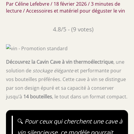
Par
Céline Lefebvre
/
18 février 2026
/
3 minutes de
lecture
/
Accessoires et matériel pour déguster le vin
4.8/5 - (9 votes)
Découvrez la Cavin Cave à vin thermoélectrique
, une
solution de
stockage élégante
et performante pour
vos bouteilles préférées. Cette cave à vin se distingue
par son design épuré et sa capacité à conserver
jusqu’à
14 bouteilles
, le tout dans un format compact.
🔍
Pour ceux qui cherchent une cave à
vin silencieuse, ce modèle pourrait