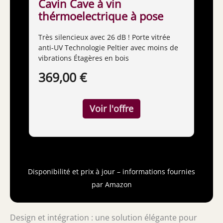
Cavin Cave à vin
thérmoelectrique à pose
libre, Northern Collection
Très silencieux avec 26 dB ! Porte vitrée
14 Black, cave à vin noire,
anti-UV Technologie Peltier avec moins de
14 bouteilles, porte anti-UV,
vibrations Étagères en bois
six clayettes en bois
Thermoélectrique
369,00 €
Disponibilité et prix à jour – informations fournies
par Amazon
Design et intégration : une solution élégante pour