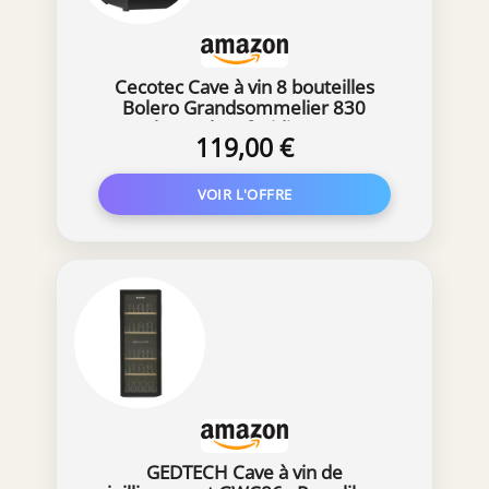
Cecotec Cave à vin 8 bouteilles
Bolero Grandsommelier 830
coolcrystal, Refroidissement
119,00 €
thermoélectrique, Température
réglable entre 8 et 18°C,
Commande tactile et affichage, Gaz
non nocif.
GEDTECH Cave à vin de