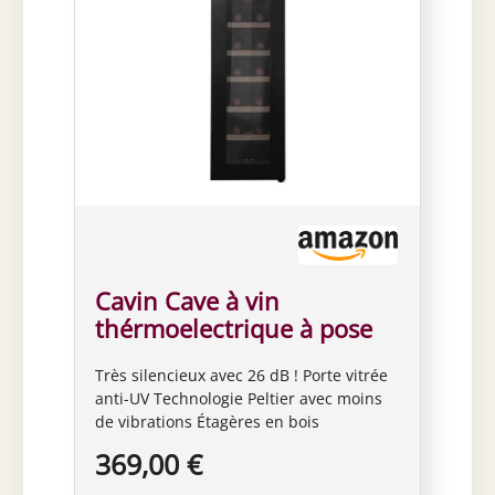
Cavin Cave à vin
thérmoelectrique à pose
libre, Northern Collection
Très silencieux avec 26 dB ! Porte vitrée
14 Black, cave à vin noire,
anti-UV Technologie Peltier avec moins
14 bouteilles, porte anti-
de vibrations Étagères en bois
UV, six clayettes en bois
Thermoélectrique
369,00 €