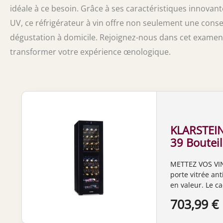
idéale à ce besoin. Grâce à ses caractéristiques innovan
UV, ce réfrigérateur à vin offre non seulement une cons
dégustation à domicile. Rejoignez-nous dans cet examen 
transformer votre expérience œnologique.
KLARSTEIN 
39 Bouteil
Réfrigérat
METTEZ VOS VIN
Porte Vitr
porte vitrée ant
LED, Cadr
en valeur. Le ca
dans un salon, 
703,99 €
ZONES : Jusqu'à
température rég