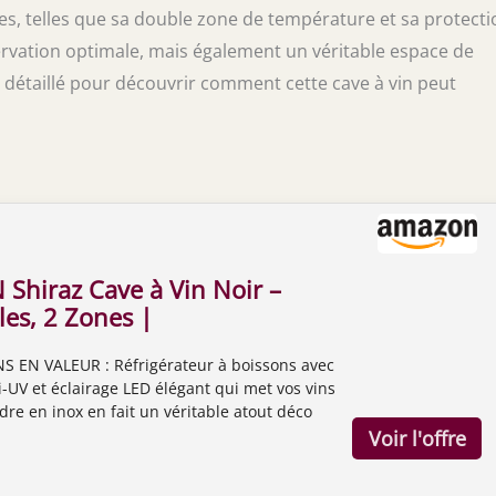
tes, telles que sa double zone de température et sa protecti
ervation optimale, mais également un véritable espace de
détaillé pour découvrir comment cette cave à vin peut
Shiraz Cave à Vin Noir –
les, 2 Zones |
eur à Vin Pose Libre,
S EN VALEUR : Réfrigérateur à boissons avec
ée, Silencieux, 5–18 °C,
i-UV et éclairage LED élégant qui met vos vins
e Inox
dre en inox en fait un véritable atout déco
une cuisine ou un bar. 39 BOUTEILLES, 2
 39 bouteilles réparties sur deux zones de
lables séparément – idéal pour rafraîchir