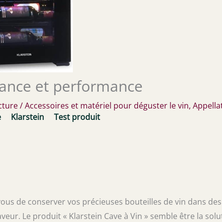
égance et performance
cture
/
Accessoires et matériel pour déguster le vin
,
Appella
e
Klarstein
Test produit
vous de conserver vos précieuses bouteilles de vin dans des
veur. Le produit « Klarstein Cave à Vin » semble être la solu