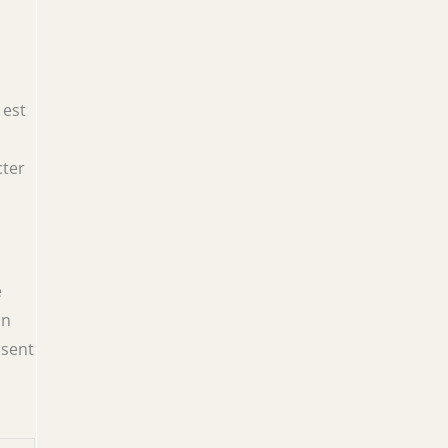
 est
cter
e
on
isent