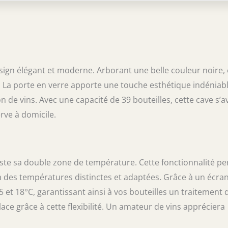
cs en même temps. TOUS LES VINS, 5–18 °C :
lable en continu entre 5 et 18 °C – idéal pour
ancs et rosés, prosecco, champagne ou bière.
LE PRÉCISE : Réglez la température via le
 avec écran LCD. Compacte et pose libre –
toutes les pièces. SILENCIEUX & SANS
ec seulement 46 dB, le compresseur fonctionne
ign élégant et moderne. Arborant une belle couleur noire, 
et sans vibrations – idéal pour la maison, le bar
. La porte en verre apporte une touche esthétique indéniabl
.
n de vins. Avec une capacité de 39 bouteilles, cette cave s’a
rve à domicile.
este sa double zone de température. Cette fonctionnalité p
 à des températures distinctes et adaptées. Grâce à un écra
 5 et 18°C, garantissant ainsi à vos bouteilles un traitement 
ce grâce à cette flexibilité. Un amateur de vins appréciera