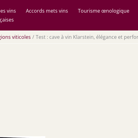
es vins
Accords mets vins
Tourisme œnologique
çaises
ions viticoles
Test : cave à vin Klarstein, élégance et per