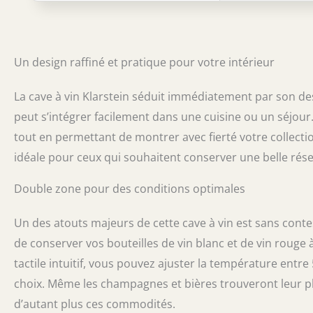
rouges et blan
Température rég
vins rouges, bl
COMMANDE TACTI
Un design raffiné et pratique pour votre intérieur
bandeau tactile
s'intègre dans 
VIBRATION : Av
La cave à vin Klarstein séduit immédiatement par son des
tout en silence 
peut s’intégrer facilement dans une cuisine ou un séjour
ou le restaurant
tout en permettant de montrer avec fierté votre collectio
idéale pour ceux qui souhaitent conserver une belle rése
Double zone pour des conditions optimales
Un des atouts majeurs de cette cave à vin est sans cont
de conserver vos bouteilles de vin blanc et de vin rouge
tactile intuitif, vous pouvez ajuster la température entre
choix. Même les champagnes et bières trouveront leur pla
d’autant plus ces commodités.