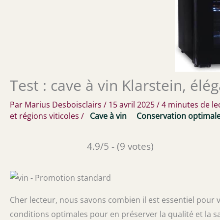
Test : cave à vin Klarstein, él
Par
Marius Desboisclairs
/
15 avril 2025
/
4 minutes de le
et régions viticoles
/
Cave à vin
Conservation optimal
4.9/5 - (9 votes)
Cher lecteur, nous savons combien il est essentiel pour 
conditions optimales pour en préserver la qualité et la sa