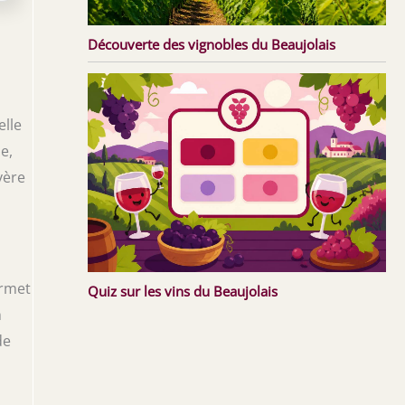
Découverte des vignobles du Beaujolais
elle
e,
vère
ermet
Quiz sur les vins du Beaujolais
n
de