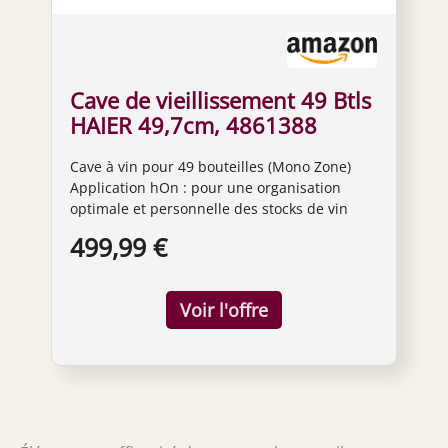
Cave de vieillissement 49 Btls
HAIER 49,7cm, 4861388
Cave à vin pour 49 bouteilles (Mono Zone)
Application hOn : pour une organisation
optimale et personnelle des stocks de vin
Système unique de flux d'air naturel breveté
499,99 €
pour un réglage uniforme et précis de la
température +/- 1 degré et une humidité
optimale entre 50 à 70 % Porte en verre
imperméable aux UV pour une protection
optimale Système d'éclairage intelligent LED
3D