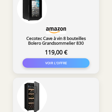
Cecotec Cave à vin 8 bouteilles
Bolero Grandsommelier 830
coolcrystal, Refroidissement
119,00 €
thermoélectrique, Température
réglable entre 8 et 18°C,
Commande tactile et affichage, Gaz
non nocif.