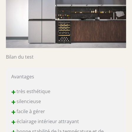
Bilan du test
Avantages
+
très esthétique
+
silencieuse
+
facile à gérer
+
éclairage intérieur attrayant
+
bonne stabilité de la température et de