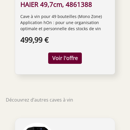
HAIER 49,7cm, 4861388
Cave à vin pour 49 bouteilles (Mono Zone)
Application hOn : pour une organisation
optimale et personnelle des stocks de vin
Système unique de flux d'air naturel breveté
499,99 €
pour un réglage uniforme et précis de la
température +/- 1 degré et une humidité
optimale entre 50 à 70 % Porte en verre
imperméable aux UV pour une protection
optimale Système d'éclairage intelligent LED
3D
Découvrez d’autres caves à vin