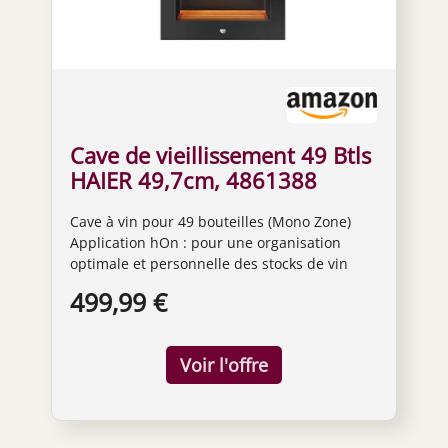
Cave de vieillissement 49 Btls
HAIER 49,7cm, 4861388
Cave à vin pour 49 bouteilles (Mono Zone)
Application hOn : pour une organisation
optimale et personnelle des stocks de vin
Système unique de flux d'air naturel breveté
499,99 €
pour un réglage uniforme et précis de la
température +/- 1 degré et une humidité
optimale entre 50 à 70 % Porte en verre
imperméable aux UV pour une protection
optimale Système d'éclairage intelligent LED
3D