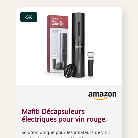
-5%
Mafiti Décapsuleurs
électriques pour vin rouge,
coffret cadeau, tire-bouchon
Solution unique pour les amateurs de vin :
avec coupe-capsule, bouchon