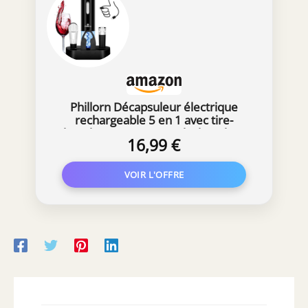
Phillorn Décapsuleur électrique
rechargeable 5 en 1 avec tire-
bouchon, coupe-capsule, bouchon
16,99 €
sous vide, bec verseur et base de
rangement