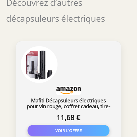
Découvrez d’autres
facile de l’emporter lors de fêtes, dîners,
mariages ou événements
décapsuleurs électriques
Mafiti Décapsuleurs électriques
pour vin rouge, coffret cadeau, tire-
bouchon avec coupe-capsule,
11,68 €
bouchon à vide, aérateur de vin, bec
verseur pour Noël, Saint-Valentin,
fête des pères (3 en 2)