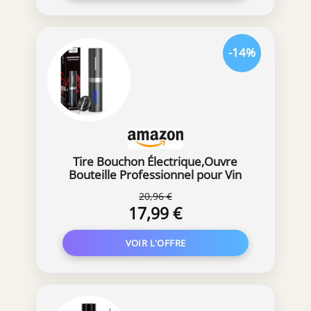
-14%
Tire Bouchon Électrique,Ouvre
Bouteille Professionnel pour Vin
Sans Fil Décapsuleur Automatique
20,96 €
avec Coupe-Capsule,pour la maison,
17,99 €
le restaurant, les fêtes, comme
cadeau pour la famille