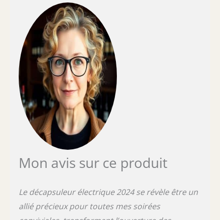
pour le vin ne pèse pas plus de 0,5 kg, il est
facile de l’emporter lors de fêtes, dîners,
mariages ou événements
Mon avis sur ce produit
Le décapsuleur électrique 2024 se révèle être un
allié précieux pour toutes mes soirées