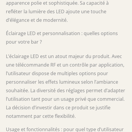
déroule la fête, notre étagère à bouteilles
apparence polie et sophistiquée. Sa capacité à
d'alcool éclairée ne manque jamais
refléter la lumière des LED ajoute une touche
d'énergie. Elles peuvent être alimentées
d’élégance et de modernité.
par un adaptateur secteur 110-240 V et un
ordinateur portable/une banque
d'alimentation. Laissez la fête continuer !
Éclairage LED et personnalisation : quelles options
Grâce à deux méthodes d'alimentation,
pour votre bar ?
notre produit peut satisfaire aux activités
intérieures et extérieures. Chargez, faites
L’éclairage LED est un atout majeur du produit. Avec
la fête et profitez jusqu'au lever du soleil.
Étagère de bar en acrylique translucide : le
une télécommande RF et un contrôle par application,
matériau acrylique a été adopté par notre
l’utilisateur dispose de multiples options pour
présentoir à bouteilles pour présenter des
personnaliser les effets lumineux selon l’ambiance
couleurs vives et une capacité accrue. De
plus, la surface polie est imperméable et
souhaitée. La diversité des réglages permet d’adapter
facile à nettoyer. Faites de cette étagère à
l’utilisation tant pour un usage privé que commercial.
liqueur un ajout unique à votre bar et
préparez-vous à vivre pleinement votre vie
La décision d’investir dans ce produit se justifie
! Faites ressortir n'importe quelle maison
notamment par cette flexibilité.
ou bar : cette étagère de bar éclairée par
LED crée une ambiance amusante et attire
Usage et fonctionnalités : pour quel type d’utilisateur
l'attention de vos invités. Ce produit est