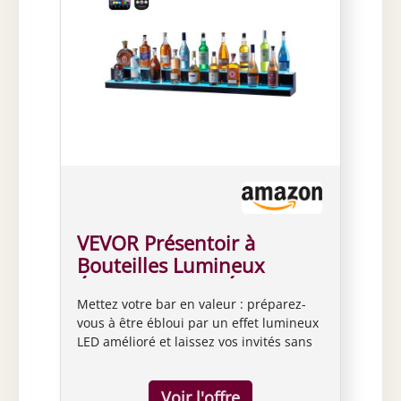
VEVOR Présentoir à
Bouteilles Lumineux
Éclairé par LED, Étagère à
Mettez votre bar en valeur : préparez-
Vins 2 Niveaux 152,4 cm,
vous à être ébloui par un effet lumineux
Présentoir à Boisson
LED amélioré et laissez vos invités sans
Commercial, en Acrylique,
voix. 60 perles de lampe par mètre sont
avec Télécommande RF et
sûres de créer une soirée inoubliable.
Contrôle par Application,
Compte tenu des superbes