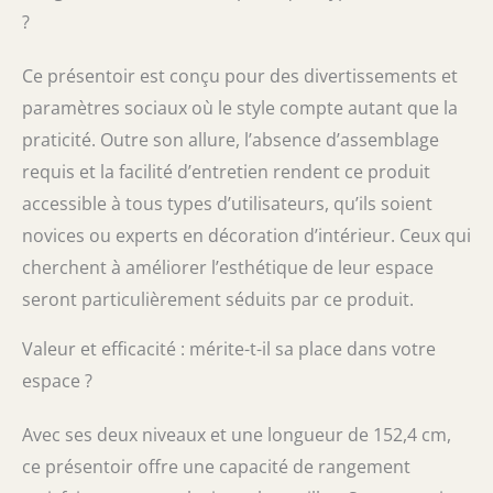
?
non seulement applicable dans votre
maison, mais convient également aux
espaces publics tels que les bars
Ce présentoir est conçu pour des divertissements et
commerciaux, les clubs, les karaokés, les
paramètres sociaux où le style compte autant que la
fêtes au bord de la piscine, etc.
praticité. Outre son allure, l’absence d’assemblage
requis et la facilité d’entretien rendent ce produit
accessible à tous types d’utilisateurs, qu’ils soient
novices ou experts en décoration d’intérieur. Ceux qui
cherchent à améliorer l’esthétique de leur espace
seront particulièrement séduits par ce produit.
Valeur et efficacité : mérite-t-il sa place dans votre
espace ?
Avec ses deux niveaux et une longueur de 152,4 cm,
ce présentoir offre une capacité de rangement