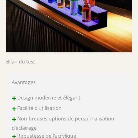
Bilan du test
Avantages
+
Design moderne et élégant
+
Facilité d’utilisation
+
Nombreuses options de personnalisation
d’éclairage
+
Robustesse de l’acrylique