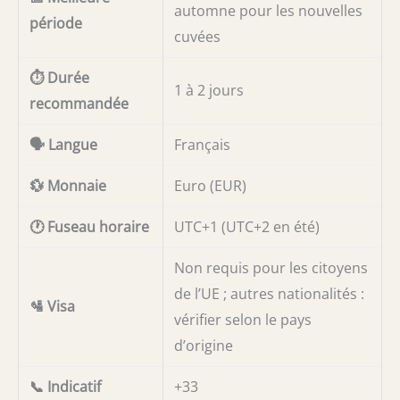
automne pour les nouvelles
période
cuvées
⏱️ Durée
1 à 2 jours
recommandée
🗣️ Langue
Français
💱 Monnaie
Euro (EUR)
🕐 Fuseau horaire
UTC+1 (UTC+2 en été)
Non requis pour les citoyens
de l’UE ; autres nationalités :
🛂 Visa
vérifier selon le pays
d’origine
📞 Indicatif
+33