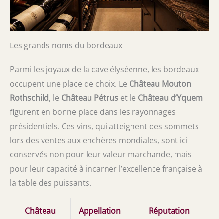
Les grands noms du bordeaux
Parmi les joyaux de la cave élyséenne, les bordeaux
occupent une place de choix. Le
Château Mouton
Rothschild
, le
Château Pétrus
et le
Château d’Yquem
figurent en bonne place dans les rayonnages
présidentiels. Ces vins, qui atteignent des sommets
lors des ventes aux enchères mondiales, sont ici
conservés non pour leur valeur marchande, mais
pour leur capacité à incarner l’excellence française à
la table des puissants.
Château
Appellation
Réputation