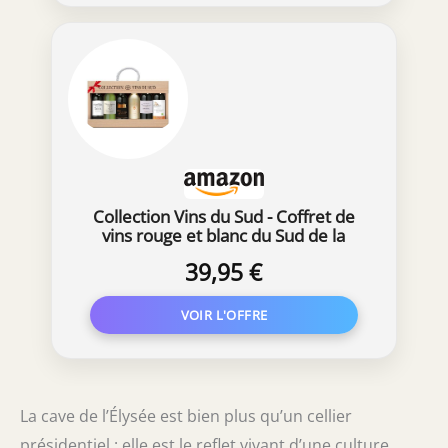
Collection Vins du Sud - Coffret de
vins rouge et blanc du Sud de la
France - dans un emballage cadeau
39,95 €
en bois (6 x 0,375 l)
La cave de l’Élysée est bien plus qu’un cellier
présidentiel : elle est le reflet vivant d’une culture,