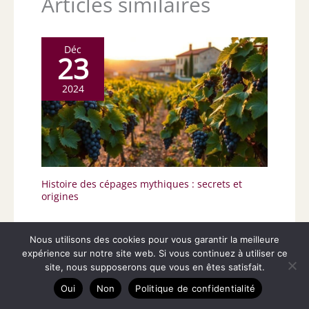
Articles similaires
Déc
23
2024
Histoire des cépages mythiques : secrets et
origines
Nous utilisons des cookies pour vous garantir la meilleure
Déc
24
expérience sur notre site web. Si vous continuez à utiliser ce
site, nous supposerons que vous en êtes satisfait.
2024
Oui
Non
Politique de confidentialité