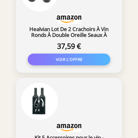
Healvian Lot De 2 Crachoirs À Vin
Ronds À Double Oreille Seaux À
Glaçons 8.27 X 7.87 X 7.87 Pouces
37,59 €
Pour Dégustation De Vin Cave
Boutique Œnologique Bar Et Maison
Kit 5 Accessoires pour le vin -