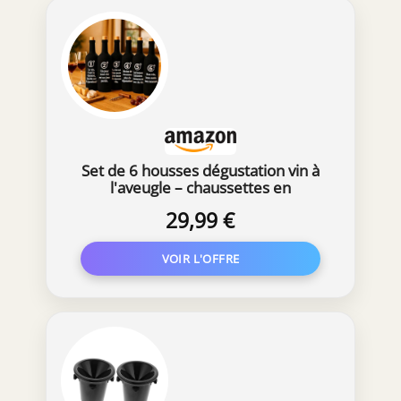
Set de 6 housses dégustation vin à
l'aveugle – chaussettes en
néoprène noir opaques
29,99 €
numérotées 1 à 6 avec citations
humoristiques – accessoires
œnologie, blind tasting, cadeau vin
original