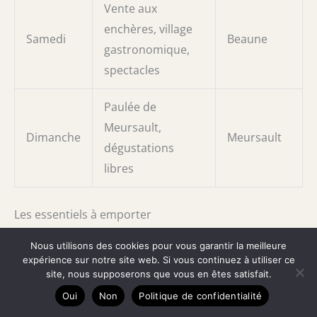
Vente aux
enchères, village
Samedi
Beaune
gastronomique,
spectacles
Paulée de
Meursault,
Dimanche
Meursault
dégustations
libres
Les essentiels à emporter
Nous utilisons des cookies pour vous garantir la meilleure
Novembre en Bourgogne peut être frais et humide.
expérience sur notre site web. Si vous continuez à utiliser ce
Prévoyez des
vêtements chauds et imperméables
site, nous supposerons que vous en êtes satisfait.
pour les festivités en plein air, des chaussures
Oui
Non
Politique de confidentialité
confortables pour arpenter les ruelles pavées et un