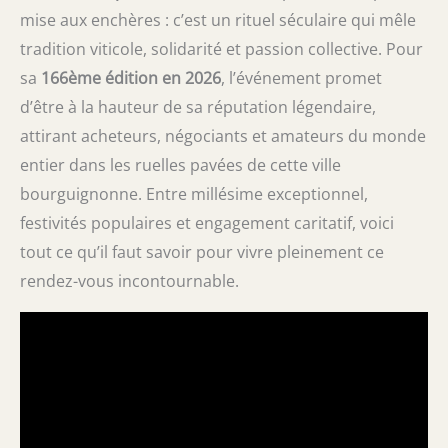
mise aux enchères : c’est un rituel séculaire qui mêle
tradition viticole, solidarité et passion collective. Pour
sa
166ème édition en 2026
, l’événement promet
d’être à la hauteur de sa réputation légendaire,
attirant acheteurs, négociants et amateurs du monde
entier dans les ruelles pavées de cette ville
bourguignonne. Entre millésime exceptionnel,
festivités populaires et engagement caritatif, voici
tout ce qu’il faut savoir pour vivre pleinement ce
rendez-vous incontournable.