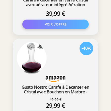
avec aérateur intégré Aération
39,99 €
-40%
Gusto Nostro Carafe à Décanter en
Cristal avec Bouchon en Marbre -
Décanteur 750 ml en Verre Soufflé
49,99 €
à la Main - Coffret Cadeau pour Vin
29,99 €
Rouge avec Billes de Nettoyage