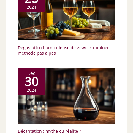
2024
Dégustation harmonieuse de gewurztraminer :
méthode pas à pas
Déc
30
2024
Décantation : mythe ou réalité ?