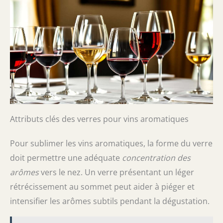
Attributs clés des verres pour vins aromatiques
Pour sublimer les vins aromatiques, la forme du verre
doit permettre une adéquate
concentration des
arômes
vers le nez. Un verre présentant un léger
rétrécissement au sommet peut aider à piéger et
intensifier les arômes subtils pendant la dégustation.