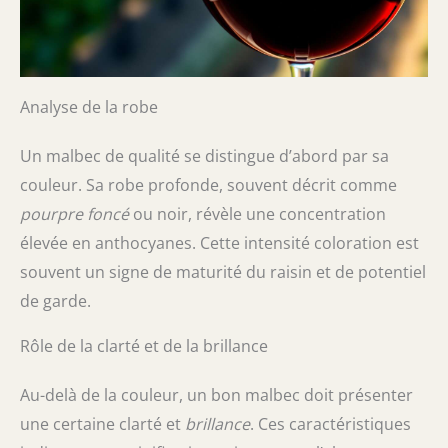
Analyse de la robe
Un malbec de qualité se distingue d’abord par sa
couleur. Sa robe profonde, souvent décrit comme
pourpre foncé
ou noir, révèle une concentration
élevée en anthocyanes. Cette intensité coloration est
souvent un signe de maturité du raisin et de potentiel
de garde.
Rôle de la clarté et de la brillance
Au-delà de la couleur, un bon malbec doit présenter
une certaine clarté et
brillance
. Ces caractéristiques