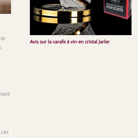
cer
Avis sur la carafe à vin en cristal Jarler
s
utent
 Les