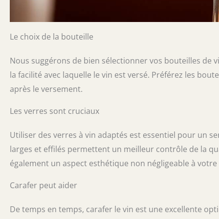
Le choix de la bouteille
Nous suggérons de bien sélectionner vos bouteilles de vi
la facilité avec laquelle le vin est versé. Préférez les bou
après le versement.
Les verres sont cruciaux
Utiliser des verres à vin adaptés est essentiel pour un s
larges et effilés permettent un meilleur contrôle de la qu
également un aspect esthétique non négligeable à votre 
Carafer peut aider
De temps en temps, carafer le vin est une excellente opt