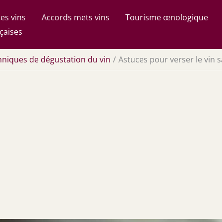
es vins
Accords mets vins
Tourisme œnologique
çaises
hniques de dégustation du vin
Astuces pour verser le vin 