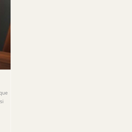
 que
si